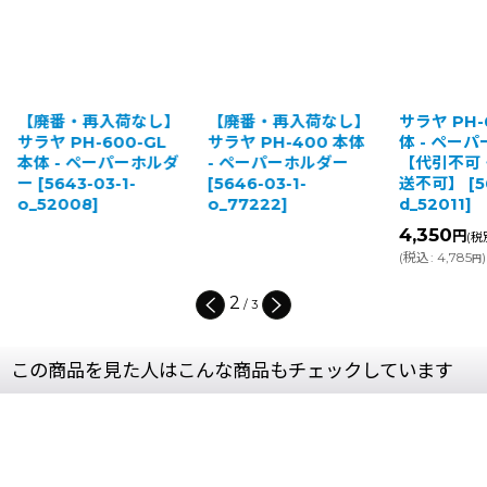
【廃番・再入荷なし】
【廃番・再入荷なし】
サラヤ PH-
サラヤ PH-600-GL
サラヤ PH-400 本体
体 - ペー
本体 - ペーパーホルダ
- ペーパーホルダー
【代引不可
ー
[
5643-03-1-
[
5646-03-1-
送不可】
[
5
o_52008
]
o_77222
]
d_52011
]
4,350
円
(税
(
税込
:
4,785
)
円
2
/
3
この商品を見た人はこんな商品もチェックしています