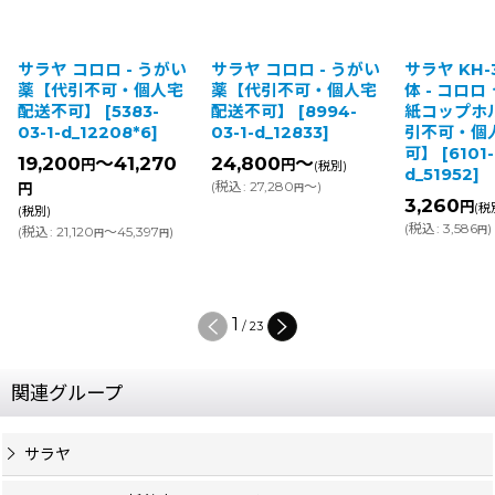
サラヤ コロロ - うがい
サラヤ コロロ - うがい
サラヤ KH-3
薬【代引不可・個人宅
薬【代引不可・個人宅
体 - コロ
配送不可】
[
5383-
配送不可】
[
8994-
紙コップホ
03-1-d_12208*6
]
03-1-d_12833
]
引不可・個
可】
[
6101-
19,200
～41,270
24,800
～
円
円
(税別)
d_51952
]
(
税込
:
27,280
～
)
円
円
3,260
円
(税
(税別)
(
税込
:
3,586
)
(
税込
:
21,120
～45,397
)
円
円
円
1
/
23
関連グループ
サラヤ