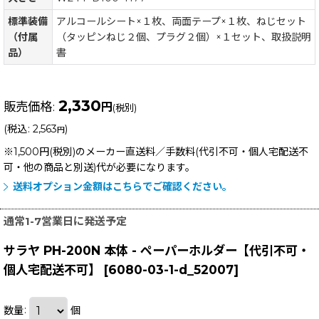
標準装備
アルコールシート×１枚、両面テープ×１枚、ねじセット
（付属
（タッピンねじ２個、プラグ２個）×１セット、取扱説明
品）
書
2,330
販売価格
:
円
(税別)
(
税込
:
2,563
)
円
※1,500円(税別)のメーカー直送料／手数料(代引不可・個人宅配送不
可・他の商品と別送)
代が必要になります。
送料オプション金額はこちらでご確認ください。
通常1-7営業日に発送予定
サラヤ PH-200N 本体 - ペーパーホルダー【代引不可・
個人宅配送不可】
[
6080-03-1-d_52007
]
数量
:
個