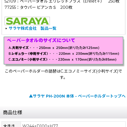
52109：ペーパータオル エリレットプラス（Erelet＋） 250枚
77255：タウパー ビアンカＳ 200枚
サラヤ株式会社 製品一覧
このペーパーホルダーの詰替はC.エコノミーサイズ(小判サイズ)で
す。
▲サラヤ PH-200N 本体 - ペーパーホルダートップへ
商品仕様
大きさ
W244×D100×H77