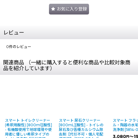
お気に入り登録
レビュー
0
件のレビュー
関連商品 （一緒に購入すると便利な商品や比較対象商
品を紹介しています）
スマート トイレクリーナー
スマート 尿石クリーナー
スマート フラッシ
(希釈用酸性) [800ml][酸性]
[800mL][酸性] - トイレの
ル・陶器の水垢
- 有機酸使用で地球環境や使
尿石及び各種カルシウム除
洗浄剤
[
5814-03-
用者に優しい希釈タイプの
去剤【代引不可・個人宅配
3,080
～19,
円