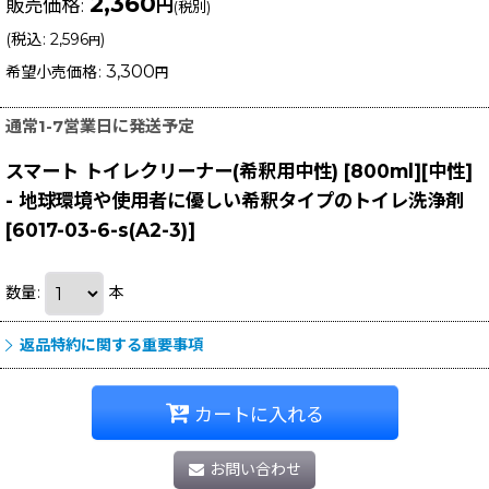
2,360
販売価格
:
円
(税別)
(
税込
:
2,596
)
円
3,300
希望小売価格
:
円
通常1-7営業日に発送予定
スマート トイレクリーナー(希釈用中性) [800ml][中性]
- 地球環境や使用者に優しい希釈タイプのトイレ洗浄剤
[
6017-03-6-s(A2-3)
]
数量
:
本
返品特約に関する重要事項
カートに入れる
お問い合わせ