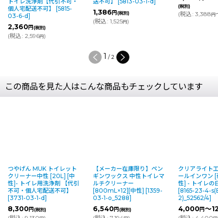
トイレ洗浄剤【代引不可・
送不可】
[
5813-03-1-d
]
(税別)
個人宅配送不可】
[
5815-
1,386
円
(税別)
(
税込
:
3,388
～2
円
03-6-d
]
(
税込
:
1,525
)
円
2,360
円
(税別)
(
税込
:
2,596
)
円
2
/
2
この商品を見た人はこんな商品もチェックしています
つやげん MUK トイレット
【メーカー在庫限り】ペン
クリアライト工
クリーナー中性 [20L] [中
ギンワックス 中性トイレマ
ールインワン 
性]- トイレ用洗浄剤 【代引
ルチクリーナー
性] - トイレ
不可・個人宅配送不可】
[800mL×12][中性]
[
1359-
[
8165-23-4-s(
[
3731-03-1-d
]
03-1-o_5288
]
2)_52562/4
]
8,300
6,540
4,000
～12
円
円
円
(税別)
(税別)
(
税込
:
9,130
)
(
税込
:
7,194
)
(
税込
:
4,400