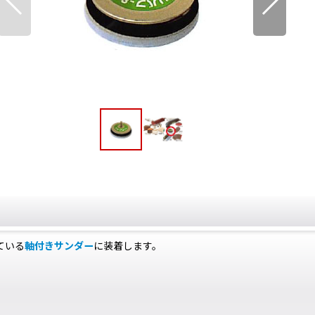
ている
軸付きサンダー
に装着します。