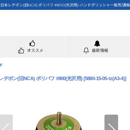
日本レヂボン(旧NCA) ポリバフ #800(光沢用)-ハンドポリッシャー販売/通販
オススメ
最新情報
ド
ヂボン(旧NCA) ポリバフ #800(光沢用)
[
5880-15-05-tz(A3-4)
]