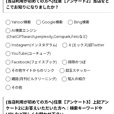
(当店利用が初めての方へ)任意【アンケート2】当店をど
こでお知りになりましたか？
Yahoo!検索
Google検索
Bing検索
AI検索エンジン
(ChatGPTsearch,perplexity,Genspark,Feloなど)
Instagram(インスタグラム)
Ｘ(エックス)旧Twitter
YouTube(ユーチューブ)
Facebook(フェイスブック)
掃除のつぼ
その他サイトからのリンク
目玉ステッカー
雑誌(月刊ビルクリーニング)
知人の紹介
その他
(当店利用が初めての方へ)任意【アンケート3】上記アン
ケート2にお答えいただいた方へ：検索キーワードや