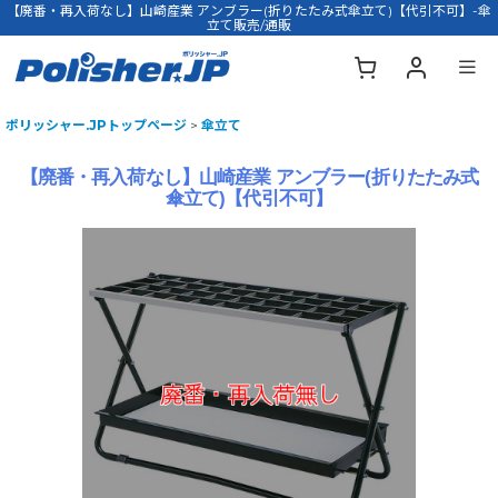
【廃番・再入荷なし】山崎産業 アンブラー(折りたたみ式傘立て)【代引不可】-傘
立て販売/通販
ポリッシャー.JPトップページ
>
傘立て
【廃番・再入荷なし】山崎産業 アンブラー(折りたたみ式
傘立て)【代引不可】