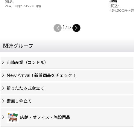
(
税込
:
(税別)
264,110
～315,700
)
(
税込
:
円
円
454,300
～57
円
1
/
23
関連グループ
山崎産業（コンドル）
New Arrival！新着商品をチェック！
折りたたみ式傘立て
鍵無し傘立て
店舗・オフィス・施設用品