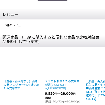
レビュー
0
件のレビュー
関連商品 （一緒に購入すると便利な商品や比較対象商
品を紹介しています）
【廃番・再入荷なし】山崎
テラモト 折りたたみ式傘立
【廃番・再入荷
産業 アンブラーYSA(折りた
A型
[
2723-03-1-
注生産品・キャ
たみ式傘立て)
o_UB2802120
]
■山崎産業 ア
NLB【代引不
9,520
～28,000
円
円
送不可】
[
539-
(税別)
57L-ID
]
(
税込
:
10,472
～30,800
)
円
円