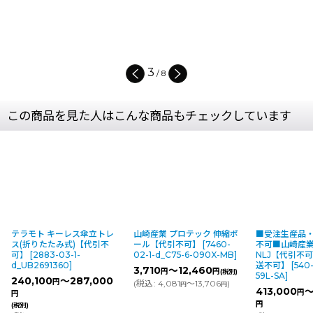
4
/
8
この商品を見た人はこんな商品もチェックしています
テラモト キーレス傘立トレ
山崎産業 プロテック 伸縮ポ
■受注生産品
ス(折りたたみ式)【代引不
ール【代引不可】
[
7460-
不可■山崎産業
可】
[
2883-03-1-
02-1-d_C75-6-090X-MB
]
NLJ【代引不
d_UB2691360
]
送不可】
[
540-
3,710
～12,460
円
円
(税別)
59L-SA
]
240,100
～287,000
円
(
税込
:
4,081
～13,706
)
円
円
413,000
～
円
円
円
(税別)