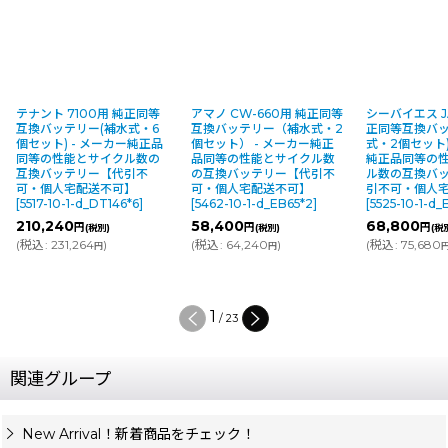
テナント 7100用 純正同等
アマノ CW-660用 純正同等
シーバイエス J
互換バッテリー(補水式・6
互換バッテリー（補水式・2
正同等互換バッ
個セット) - メーカー純正品
個セット） - メーカー純正
式・2個セット)
同等の性能とサイクル数の
品同等の性能とサイクル数
純正品同等の
互換バッテリー【代引不
の互換バッテリー【代引不
ル数の互換バ
可・個人宅配送不可】
可・個人宅配送不可】
引不可・個人
[
5517-10-1-d_DT146*6
]
[
5462-10-1-d_EB65*2
]
[
5525-10-1-d
210,240
58,400
68,800
円
円
円
(税別)
(税別)
(税
(
税込
:
231,264
)
(
税込
:
64,240
)
(
税込
:
75,680
円
円
1
/
23
関連グループ
New Arrival！新着商品をチェック！