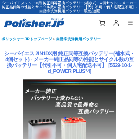
シーバイエス 2IN1DX用 純正同等互換バッテリー(補水式・4個セット) - メーカー
純正品同等の性能とサイクル数の互換バッテリー【代引不可・個人宅配送不可】-
自動床洗浄機用バッテリー販売/通販
ポリッシャー.JPトップページ
>
自動床洗浄機用バッテリー
シーバイエス 2IN1DX用 純正同等互換バッテリー(補水式・
4個セット) - メーカー純正品同等の性能とサイクル数の互
換バッテリー【代引不可・個人宅配送不可】
[
5529-10-1-
d_POWER PLUS*4
]