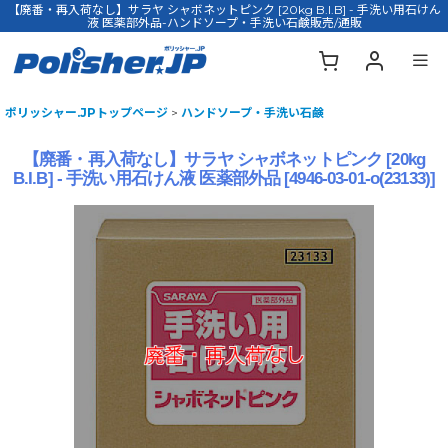
【廃番・再入荷なし】サラヤ シャボネットピンク [20kg B.I.B] - 手洗い用石けん
液 医薬部外品-ハンドソープ・手洗い石鹸販売/通販
ポリッシャー.JPトップページ
>
ハンドソープ・手洗い石鹸
【廃番・再入荷なし】サラヤ シャボネットピンク [20kg
B.I.B] - 手洗い用石けん液 医薬部外品
[
4946-03-01-o(23133)
]