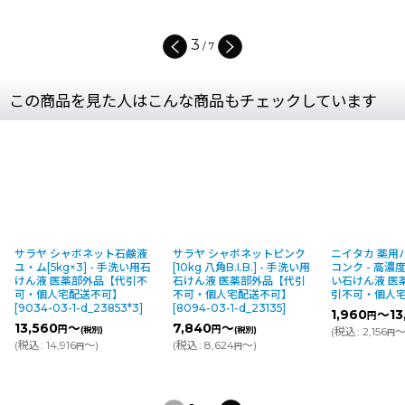
3
/
7
この商品を見た人はこんな商品もチェックしています
サラヤ シャボネット石鹸液
サラヤ シャボネットピンク
ニイタカ 薬用
ユ・ム[5kg×3] - 手洗い用石
[10kg 八角B.I.B.] - 手洗い用
コンク - 高
けん液 医薬部外品【代引不
石けん液 医薬部外品【代引
い石けん液 医
可・個人宅配送不可】
不可・個人宅配送不可】
引不可・個人
[
9034-03-1-d_23853*3
]
[
8094-03-1-d_23135
]
1,960
～13
円
13,560
～
7,840
～
円
円
(税別)
(税別)
(
税込
:
2,156
～
円
(
税込
:
14,916
～
)
(
税込
:
8,624
～
)
円
円