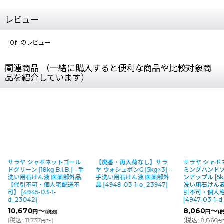
レビュー
0
件のレビュー
関連商品 （一緒に購入すると便利な商品や比較対象商
品を紹介しています）
サラヤ シャボネットゴール
【廃番・再入荷なし】サラ
サラヤ シャボ
ドグリーン [18kg B.I.B.] - 手
ヤ ウォシュボンG [5kg×3] -
ミングハンドソ
洗い用石けん液 医薬部外品
手洗い用石けん液 医薬部外
ンアップル [5kg
【代引不可・個人宅配送不
品
[
4948-03-1-o_23947
]
洗い用石けん液
可】
[
4945-03-1-
引不可・個人
d_23042
]
[
4947-03-1-d
10,670
～
8,060
～
円
円
(税別)
(税
(
税込
:
11,737
～
)
(
税込
:
8,866
円
円