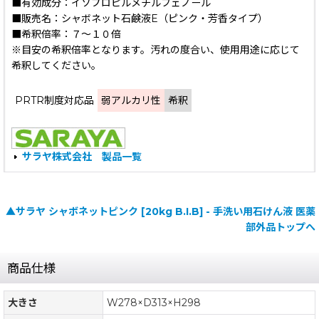
■有効成分：イソプロピルメチルフェノール
■販売名：シャボネット石鹸液E（ピンク・芳香タイプ）
■希釈倍率：７〜１０倍
※目安の希釈倍率となります。汚れの度合い、使用用途に応じて
希釈してください。
PRTR制度対応品
弱アルカリ性
希釈
サラヤ株式会社 製品一覧
▲サラヤ シャボネットピンク [20kg B.I.B] - 手洗い用石けん液 医薬
部外品トップへ
商品仕様
大きさ
W278×D313×H298