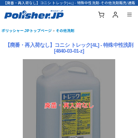
【廃番・再入荷なし】コニシ トレック[4L] - 特殊中性洗剤-その他洗剤販売/通販
ポリッシャー.JPトップページ
>
その他洗剤
【廃番・再入荷なし】コニシ トレック[4L] - 特殊中性洗剤
[
4840-03-01-z
]