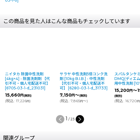
03-1-o
]
この商品を見た人はこんな商品もチェックしています
ニイタカ 除菌中性洗剤
サラヤ 中性洗剤5倍コンク洗
スパルタンケ
[4kg×4] - 除菌洗剤剤 【代
剤 [10kg B.I.B.] - 中性洗剤
DMQ(ディエム
引不可・個人宅配送不可】
【代引不可・個人宅配送不
用中性洗剤
[
10
[
6705-03-1-d_231031
]
可】
[
6280-03-1-d_31733
]
15,200
～1
円
15,660
7,150
～
円
円
(税別)
(税別)
(税別)
(
税込
:
17,226
)
(
税込
:
7,865
～
)
(
税込
:
16,720
円
円
円
1
/
23
関連グループ