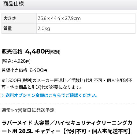
商品仕様
大きさ
35.6 x 44.4 x 27.9cm
質量
3.0kg
4,480
販売価格
:
円
(税別)
(
税込
:
4,928
)
円
6,400
希望小売価格
:
円
※1,500円(税別)のメーカー直送料／手数料(代引不可・個人宅配送不
可・他の商品と別送)
代が必要になります。
送料オプション金額はこちらでご確認ください。
通常1-7営業日に発送予定
ラバーメイド 大容量／ハイセキュリティクリーニングカ
ート用 28.5L キャディー【代引不可・個人宅配送不可】