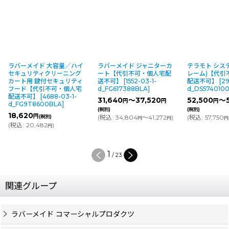
ラバーメイド 大容量／ハイ
ラバーメイド ジャニターカ
テラモト シス
セキュリティクリーニング
ート【代引不可・個人宅配
レーム)【代引
カート用 鍵付セキュリティ
送不可】
[
1552-03-1-
配送不可】
[
29
フード【代引不可・個人宅
d_FG617388BLA
]
d_DS574010
配送不可】
[
4688-03-1-
31,640
～37,520
52,500
～5
円
円
円
d_FG9T8600BLA
]
(税別)
(税別)
18,620
円
(税別)
(
税込
:
34,804
～41,272
)
(
税込
:
57,750
円
円
円
(
税込
:
20,482
)
円
1
/
23
関連グループ
ラバーメイド コマーシャルプロダクツ