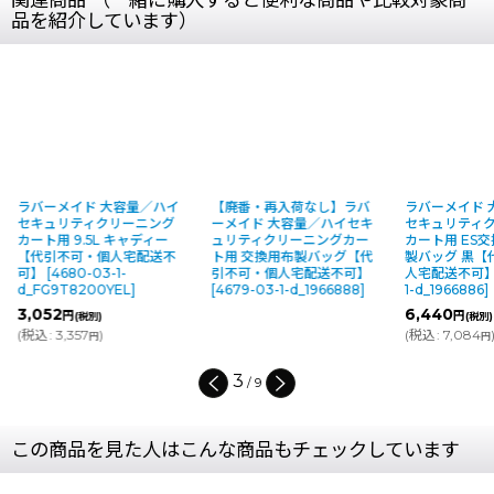
品を紹介しています）
量／ハイ
【廃番・再入荷なし】ラバ
ラバーメイド 大容量／ハイ
ラバ
ニング
ーメイド 大容量／ハイセキ
セキュリティクリーニング
セキ
ャディー
ュリティクリーニングカー
カート用 ES交換用ビニール
カー
宅配送不
ト用 交換用布製バッグ【代
製バッグ 黒【代引不可・個
バッ
引不可・個人宅配送不可】
人宅配送不可】
[
8647-03-
配送
[
4679-03-1-d_1966888
]
1-d_1966886
]
d_19
6,440
7,9
円
(税別)
(
税込
:
7,084
)
(
税込
円
4
/
9
この商品を見た人はこんな商品もチェックしています