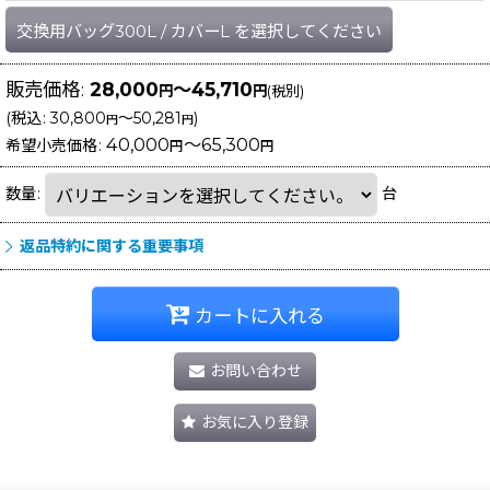
交換用バッグ300L
/
カバーL
を選択してください
販売価格
:
28,000
～45,710
円
円
(税別)
(
税込
:
30,800
～50,281
)
円
円
40,000
～65,300
希望小売価格
:
円
円
数量
:
台
返品特約に関する重要事項
カートに入れる
お問い合わせ
お気に入り登録