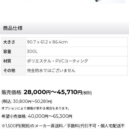
商品仕様
大きさ
90.7 x 61.2 x 86.4cm
容量
300L
材質
ポリエステル・PVCコーティング
その他
完全防水ではございません
28,000
～45,710
販売価格
:
円
円
(税別)
(
税込
:
30,800
～50,281
)
円
円
オプションにより価格が変わる場合もあります。
40,000
～65,300
希望小売価格
:
円
円
※1,500円(税別)のメーカー直送料／手数料(代引不可・個人宅配送不