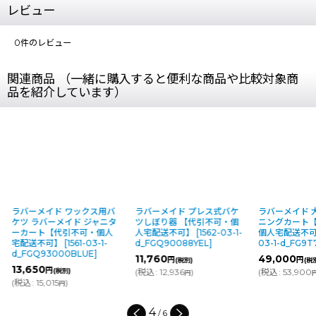
レビュー
0
件のレビュー
関連商品 （一緒に購入すると便利な商品や比較対象商
品を紹介しています）
ラバーメイド ワックス用バ
ラバーメイド プレス式バケ
ラバーメイド 
ケツ ラバーメイド ジャニタ
ツしぼり器 【代引不可・個
ニングカート
ーカート【代引不可・個人
人宅配送不可】
[
1562-03-1-
個人宅配送不
宅配送不可】
[
1561-03-1-
d_FGQ90088YEL
]
03-1-d_FG9
d_FGQ93000BLUE
]
11,760
49,000
円
円
(税別)
(税
13,650
円
(税別)
(
税込
:
12,936
)
(
税込
:
53,900
円
(
税込
:
15,015
)
円
4
/
6