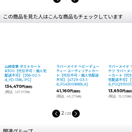
この商品を見た人はこんな商品もチェックしています
山崎産業 ダストカート
ラバーメイド ヘビーデュー
ラバーメイド 
#300【代引不可・個人宅
ティー ユーティリティカー
ケツ ラバーメ
配送不可】
[
356-02-1-
ト【代引不可・個人宅配送
ーカート【代
d_YD-138L-PC
]
不可】
[
4729-03-1-
宅配送不可】
[
d_FG450088BLA
]
d_FGQ9300
134,470
円
(税別)
41,160
13,650
円
円
(
税込
:
147,917
)
(税別)
(税別
円
(
税込
:
45,276
)
(
税込
:
15,015
)
円
円
2
/
23
関連グループ