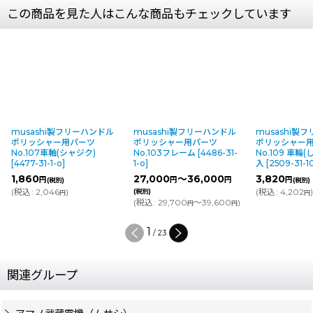
この商品を見た人はこんな商品もチェックしています
ンドル
musashi製フリーハンドル
musashi製フリーハンドル
musa
ツ
ポリッシャー用パーツ
ポリッシャー用パーツ
ポリッシ
)
No.103フレーム
[
4486-31-
No.109 車輪(しゃりん)2個
ハンド
1-o
]
入
[
2509-31-10-s(G7-2)
]
o
]
27,000
～36,000
3,820
2,88
円
円
円
(税別)
(
税込
:
4,202
)
(
税込
:
3
(税別)
円
(
税込
:
29,700
～39,600
)
円
円
2
/
23
関連グループ