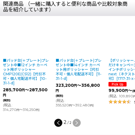
関連商品 （一緒に購入すると便利な商品や比較対象商
品を紹介しています）
＋プレート)プレ
■パッド台(＋プレート)プレ
【ポリッシャー.JP限定・今
2インチ カーペ
ゼント中■14インチ カーペ
だけキャンペーン中！】 12
ッシャー
ット用ポリッシャー【代引
インチポリッシャー
(CS12)【代引不
不可・個人宅配送不可】
[
11-
next（ネクスト）【代引不
配送不可】
[
10-
31-1-d
]
可】
[
1717-31-x-s(r)
]
323,200
～356,800
円
～287,500
99,900
～
円
円
円
(税別)
(
税込
:
109,890
～
)
(税別)
円
(
税込
:
5
件
355,520
～392,480
)
円
円
316,250
)
円
2
/
2