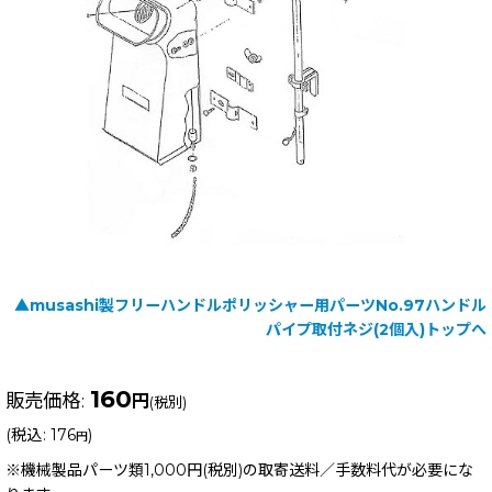
▲musashi製フリーハンドルポリッシャー用パーツNo.97ハンドル
パイプ取付ネジ(2個入)トップへ
160
販売価格
:
円
(税別)
(
税込
:
176
)
円
※機械製品パーツ類1,000円(税別)の取寄送料／手数料
代が必要にな