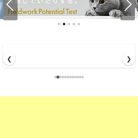
高価な清掃マシンを月々払いで賢く
❮
❯
の大きなメリッ