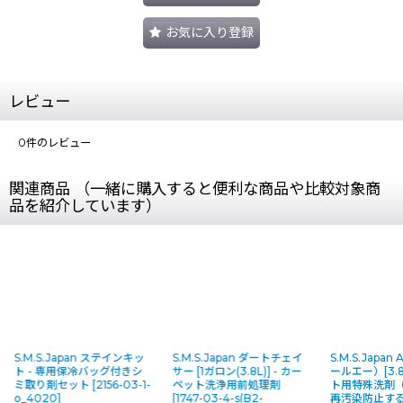
お気に入り登録
レビュー
0
件のレビュー
関連商品 （一緒に購入すると便利な商品や比較対象商
品を紹介しています）
S.M.S.Japan ステインキッ
S.M.S.Japan ダートチェイ
S.M.S.Japa
ト - 専用保冷バッグ付きシ
サー [1ガロン(3.8L)] - カー
ールエー）[3.8
ミ取り剤セット
[
2156-03-1-
ペット洗浄用前処理剤
ト用特殊洗剤
o_4020
]
[
1747-03-4-s(B2-
再汚染防止す