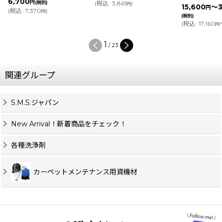
6,700
円
(税別)
(
税込
:
3,861
)
円
15,600
～3
円
(
税込
:
7,370
)
円
(税別)
(
税込
:
17,160
円
1
/
23
関連グループ
S.M.S.ジャパン
New Arrival！新着商品をチェック！
各種洗浄剤
カーペットメンテナンス用資機材