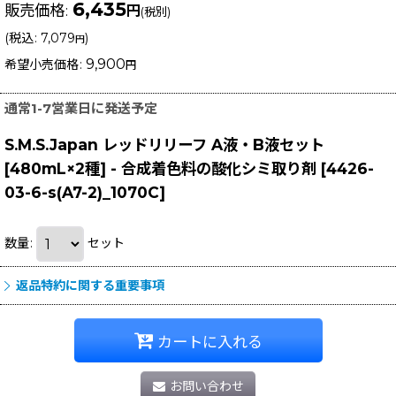
6,435
販売価格
:
円
(税別)
(
税込
:
7,079
)
円
9,900
希望小売価格
:
円
通常1-7営業日に発送予定
S.M.S.Japan レッドリリーフ A液・B液セット
[480mL×2種] - 合成着色料の酸化シミ取り剤
[
4426-
03-6-s(A7-2)_1070C
]
数量
:
セット
返品特約に関する重要事項
カートに入れる
お問い合わせ