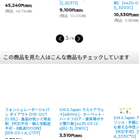
2)_6237J
]
剤）
[
4420-03
45,240
円
(税別)
1)_3000C
]
9,100
円
(
税込
:
49,764
)
(税別)
円
10,530
円
(
税込
:
10,010
)
(税別
円
(
税込
:
11,583
)
円
3
/
9
この商品を見た人はこんな商品もチェックしています
フォンシュレーダージャパ
S.M.S.Japan ラストアウェ
ン ダイアウト DYE-OUT
イ[480mL] - カーペット・
S.M.S.Japa
[0.95L] - 食品の色シミ除去
ハードフロア・家具等のサ
リンス - 手
剤 【代引不可・個人宅配送
ビ取り剤
[
4435-03-12-
も使える中性
不可・#直送1000円】
s(B2-3)_1080C
]
【代引不可】
[
[
5119-03-1-d_C1717
]
3,510
円
(税別)
d_3331C*12
]