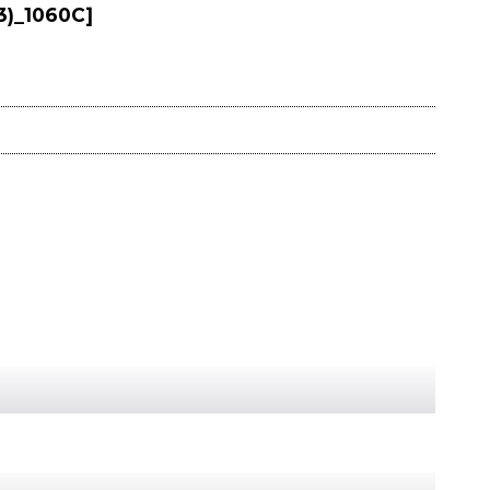
3)_1060C
]