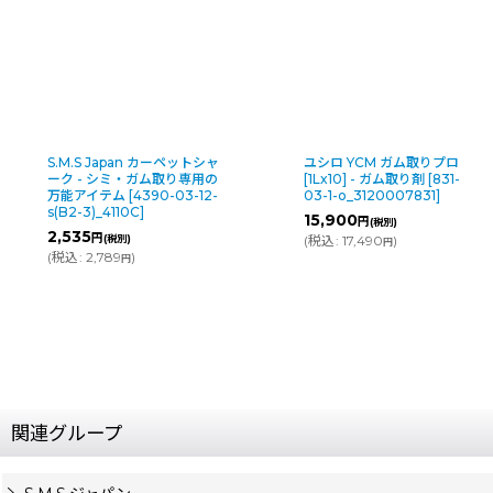
.M.S Japan カーペットシャ
ユシロ YCM ガム取りプロ
ーク - シミ・ガム取り専用の
[1Lx10] - ガム取り剤
[
831-
万能アイテム
[
4390-03-12-
03-1-o_3120007831
]
(B2-3)_4110C
]
15,900
円
(税別)
,535
円
(税別)
(
税込
:
17,490
)
円
税込
:
2,789
)
円
関連グループ