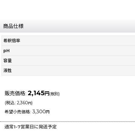
商品仕様
希釈倍率
pH
容量
液性
2,145
販売価格
:
円
(税別)
(
税込
:
2,360
)
円
3,300
希望小売価格
:
円
通常1-7営業日に発送予定