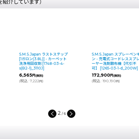
を紹介しています）
S.M.S.Japan スプレーペンギ
S.M.S.Japan マジックパッ
ン - 充電式コードレススプレ
カット・両面タイプ - ハー
ーヤー洗剤散布機【代引不
フロア専用PPブラシ付マイ
可】
[
1265-03-1-d_200W
]
クロファイバーパッド
[
1204-03-6-s_MC-13
]
172,900
円
(税別)
4,290
～5,720
円
円
(
税込
:
190,190
)
(税別)
円
(
税込
:
4,719
～6,292
)
円
円
3
/
6