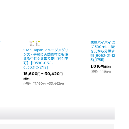
悪臭バイバイ スプレータイ
プ 500mL - 微生物がニオイ
S.M.S.Japan アメージングリ
を元から分解する業務用消臭
ンス - 手軽に天然素材にも使
剤
[
8063-01-12-s(A8-
える中性シミ取り剤【代引不
3)_17511
]
可】
[
10580-03-1-
1,016
円
(税別)
d_3331C-2*12
]
(
税込
:
1,118
)
円
15,600
～30,420
円
円
(税別)
(
税込
:
17,160
～33,462
)
円
円