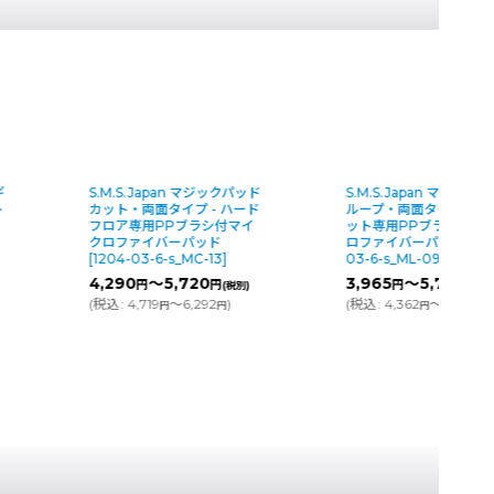
ド
S.M.S.Japan マジックパッド
【廃番・再入荷なし】【
ド
ループ・両面タイプ - カーペ
ス契約可能】蔵王産業 
ット専用PPブラシ付マイク
パースチームリンサー
ロファイバーパッド
[
1205-
S101【代引不可・個人
03-6-s_ML-09
]
不可】
3,965
～5,720
円
円
(税別)
(
税込
:
4,362
～6,292
)
円
円