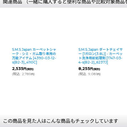
関連商品 （一緒に購入すると便利な商品や比較対象商品
S.M.S.Japan ダートチェイサ
S.M.S.Japan ラストステップ
ー [1ガロン(3.8L)] - カーペッ
[1ガロン(3.8L)] - カーペット
ト洗浄用前処理剤
[
1747-03-
洗浄用回収剤
[
1748-03-4-
4-s(B2-2)_6237J
]
s(B2-1)_3110J
]
8,255
6,565
円
円
(税別)
(税別)
(
税込
:
9,081
)
(
税込
:
7,222
)
円
円
この商品を見た人はこんな商品もチェックしています