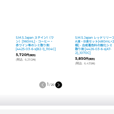
S.M.S.Japan ステイン1（ワ
S.M.S.Japan レッドリリーフ
ン）[960mL] - コーヒー・
A液・B液セット[480mL×2
赤ワイン等のシミ取り剤
種] - 合成着色料の酸化シミ
[
4425-03-6-s(B2-1)_1104C
]
取り剤
[
4426-03-6-s(A7-
2)_1070C
]
5,720
円
(税別)
5,850
円
(
税込
:
6,292
)
(税別)
円
(
税込
:
6,435
)
円
2
/
20