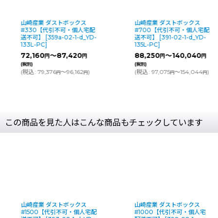
山崎産業 ダストボックス
山崎産業 ダストボックス
#330【代引不可・個人宅配
#700【代引不可・個人宅配
送不可】
[
359a-02-1-d_YD-
送不可】
[
391-02-1-d_YD-
133L-PC
]
135L-PC
]
72,160
～87,420
88,250
～140,040
円
円
円
円
(税別)
(税別)
(
税込
:
79,376
～96,162
)
(
税込
:
97,075
～154,044
)
円
円
円
円
この商品を見た人はこんな商品もチェックしています
山崎産業 ダストボックス
山崎産業 ダストボックス
#1500【代引不可・個人宅配
#1000【代引不可・個人宅