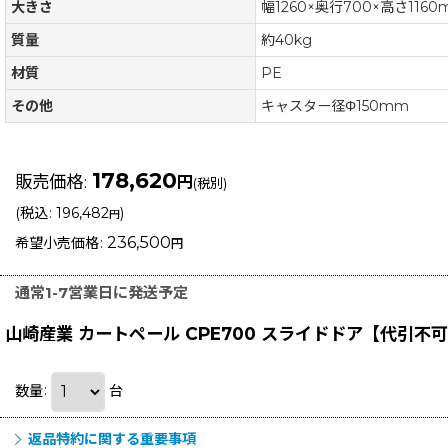
大きさ
幅1260×奥行700×高さ1160
質量
約40kg
材質
PE
その他
キャスター径Φ150mm
178,620
販売価格
:
円
(税別)
(
税込
:
196,482
)
円
236,500
希望小売価格
:
円
通常1-7営業日に発送予定
山崎産業 カートペール CPE700 スライドドア【代引
数量
:
台
返品特約に関する重要事項