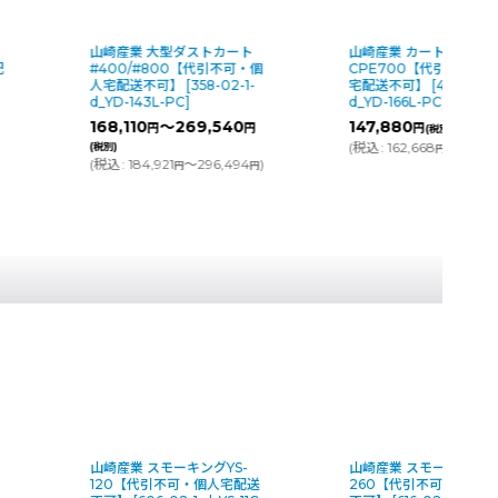
山崎産業 大型ダストカート
山崎産業 カートペール
配
#400/#800【代引不可・個
CPE700【代引不可・
人宅配送不可】
[
358-02-1-
宅配送不可】
[
4362-02-
d_YD-143L-PC
]
d_YD-166L-PC
]
168,110
～269,540
147,880
円
円
円
(税別)
(
税込
:
162,668
)
(税別)
円
(
税込
:
184,921
～296,494
)
円
円
山崎産業 スモーキングYS-
山崎産業 スモーキングOS
120【代引不可・個人宅配送
260【代引不可・個人宅