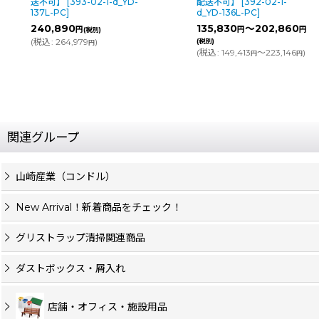
送不可】
[
393-02-1-d_YD-
配送不可】
[
392-02-1-
137L-PC
]
d_YD-136L-PC
]
240,890
135,830
～202,860
円
円
円
(税別)
(
税込
:
264,979
)
(税別)
円
(
税込
:
149,413
～223,146
)
円
円
関連グループ
山崎産業（コンドル）
New Arrival！新着商品をチェック！
グリストラップ清掃関連商品
ダストボックス・屑入れ
店舗・オフィス・施設用品