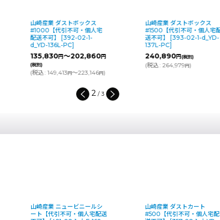
山崎産業 ダストボックス
山崎産業 ダストボックス
#1000【代引不可・個人宅
#1500【代引不可・個人宅
配送不可】
[
392-02-1-
送不可】
[
393-02-1-d_YD-
d_YD-136L-PC
]
137L-PC
]
135,830
～202,860
240,890
円
円
円
(税別)
(
税込
:
264,979
)
(税別)
円
(
税込
:
149,413
～223,146
)
円
円
3
/
3
山崎産業 ニュービニールシ
山崎産業 ダストカート
ート【代引不可・個人宅配送
#500【代引不可・個人宅配