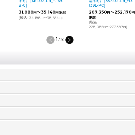
不可】
[
481-02-1-d_F-169-
送不可】
[
357-02-1-d_YD-
B-G
]
139L-PC
]
31,080
～35,140
207,350
～252,170
円
円
円
(税別)
(
税込
:
34,188
～38,654
)
(税別)
円
円
(
税込
:
228,085
～277,387
)
円
円
1
/
20