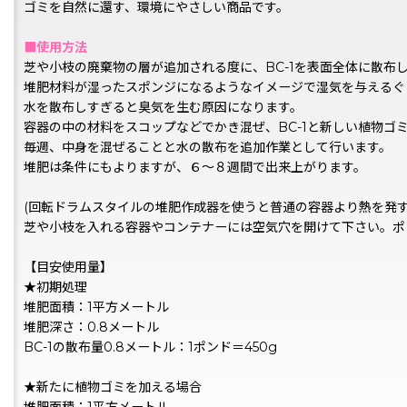
ゴミを自然に還す、環境にやさしい商品です。
■使用方法
芝や小枝の廃棄物の層が追加される度に、BC-1を表面全体に散布
堆肥材料が湿ったスポンジになるようなイメージで湿気を与えるぐ
水を散布しすぎると臭気を生む原因になります。
容器の中の材料をスコップなどでかき混ぜ、BC-1と新しい植物ゴ
毎週、中身を混ぜることと水の散布を追加作業として行います。
堆肥は条件にもよりますが、６〜８週間で出来上がります。
(回転ドラムスタイルの堆肥作成器を使うと普通の容器より熱を発す
芝や小枝を入れる容器やコンテナーには空気穴を開けて下さい。ポ
【目安使用量】
★初期処理
堆肥面積：1平方メートル
堆肥深さ：0.8メートル
BC-1の散布量0.8メートル：1ポンド＝450g
★新たに植物ゴミを加える場合