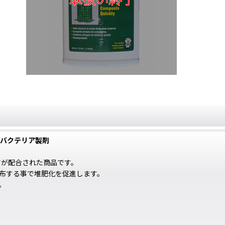
促進バクテリア製剤
アが配合された商品です。
布する事で堆肥化を促進します。
。