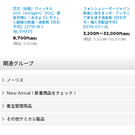
万立（白馬）ウィッキル
フォンシュレーダージャパン
400（400ppm） [10L] - 感
尿臭に効きまっせ - アンモニ
染対策に！水のようにやさし
ア臭を消す消臭剤【代引不
い超強力除菌・消臭剤【代引
可・個人宅配送不可】
不可】
[
2735-18-1-
[
5239-03-1-d
]
dp_104521
]
3,200
～32,000
円
円
(税別)
8,700
円
(税別)
(
税込
:
3,520
～35,200
)
円
円
(
税込
:
9,570
)
円
関連グループ
ノーリス
New Arrival！新着商品をチェック！
衛生管理用品
その他ケミカル製品