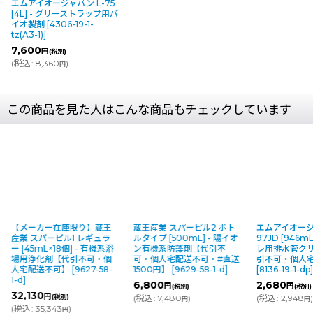
エムアイオージャパン L-75
[4L] - グリーストラップ用バ
イオ製剤
[
4306-19-1-
tz(A3-1)
]
7,600
円
(税別)
(
税込
:
8,360
)
円
この商品を見た人はこんな商品もチェックしています
【メーカー在庫限り】蔵王
蔵王産業 スパーピル2 ボト
エムアイオージ
産業 スパーピル1 レギュラ
ルタイプ [500mL] - 陽イオ
97JD [946mL
ー [45mL×18個] - 有機系浴
ン有機系防藻剤【代引不
レ用排水管ク
場用浄化剤【代引不可・個
可・個人宅配送不可・#直送
引不可・個人
人宅配送不可】
[
9627-58-
1500円】
[
9629-58-1-d
]
[
8136-19-1-dp
]
1-d
]
6,800
2,680
円
円
(税別)
(税別)
32,130
円
(税別)
(
税込
:
7,480
)
(
税込
:
2,948
)
円
円
(
税込
:
35,343
)
円