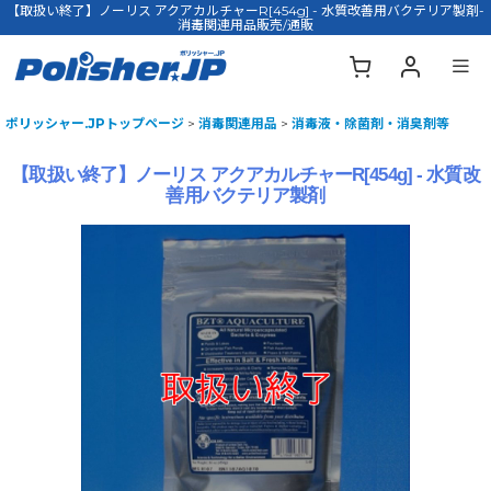
【取扱い終了】ノーリス アクアカルチャーR[454g] - 水質改善用バクテリア製剤-
消毒関連用品販売/通販
ポリッシャー.JPトップページ
>
消毒関連用品
>
消毒液・除菌剤・消臭剤等
【取扱い終了】ノーリス アクアカルチャーR[454g] - 水質改
善用バクテリア製剤