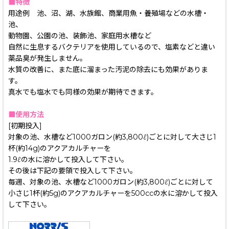
■特徴
用途例 池、沼、湖、水族館、商業用魚・養殖場などの水槽・
池、
動物園、公園の池、装飾池、家庭用水槽など
自然に生息するバクテリアを使用しているので、塩素などと違い
薬品臭が発生しません。
水質の改善に、また底に溜まった汚泥の除去にも効果がありま
す。
真水でも塩水でも同様の効果が期待できます。
■使用方法
[初期投入]
対象の池、水槽など1000ガロン(約3,800ℓ)ごとに対して大さじ1
杯(約14g)のアクアカルチャーを
1.9ℓの水に溶かして投入して下さい。
その後は下記の要領で投入して下さい。
毎週、対象の池、水槽など1000ガロン(約3,800ℓ)ごとに対して
小さじ1杯(約5g)のアクアカルチャーを500ccの水に溶かして投入
して下さい。