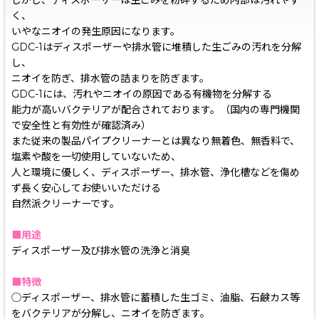
しかし、ディスポーザーは生ごみを粉砕するため内部は汚れやす
く、
いやなニオイの発生原因になります。
GDC-1はディスポーザーや排水管に堆積した生ごみの汚れを分解
し、
ニオイを防ぎ、排水管の詰まりを防ぎます。
GDC-1には、汚れやニオイの原因である有機物を分解する
能力が高いバクテリアが配合されております。（国内の専門機関
で安全性と有効性が確認済み）
また従来の製品パイプクリーナーとは異なり無着色、無香料で、
塩素や酸を一切使用していないため、
人と環境に優しく、ディスポーザー、排水管、浄化槽などを傷め
ず長く安心してお使いいただける
自然派クリーナーです。
■用途
ディスポーザー及び排水管の洗浄と消臭
■特徴
◯ディスポーザー、排水管に蓄積した生ゴミ、油脂、石鹸カス等
をバクテリアが分解し、ニオイを防ぎます。