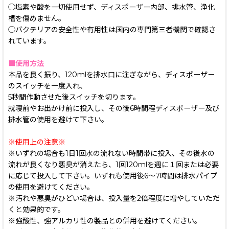
◯塩素や酸を一切使用せず、ディスポーザー内部、排水管、浄化
槽を傷めません。
◯バクテリアの安全性や有用性は国内の専門第三者機関で確認さ
れています。
■使用方法
本品を良く振り、120mlを排水口に注ぎながら、ディスポーザー
のスイッチを一度入れ、
5秒間作動させた後スイッチを切ります。
就寝前やお出かけ前に投入し、その後6時間程ディスポーザー及び
排水管の使用を避けて下さい。
※使用上の注意※
※いずれの場合も1日1回水の流れない時間帯に投入、その後水の
流れが良くなり悪臭が消えたら、1回120mlを週に１回または必要
に応じて投入して下さい。いずれも使用後6〜7時間は排水パイプ
の使用を避けてください。
※汚れや悪臭がひどい場合は、投入量を2倍程度に増やしていただ
くと効果的です。
※強酸性、強アルカリ性の製品との併用を避けてください。