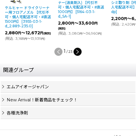
ナー(消臭剤入) 【代引不
シミ取り剤【代引不可・個
可・個人宅配送不可・#直送
人宅配送不可】
[
466-19-1-
ドライクリーナ
1000円】
[
5164-03-1-
dp
]
ズル 【代引不
d_SA-1
]
送不可・#直送
2,200
～6,500
円
円
(税別)
55-03-1-
2,800
～33,600
円
円
(
税込
:
2,420
～7,150
)
円
円
5.0
]
(税別)
2,672
(
税込
:
3,080
～36,960
)
円
(税別)
円
円
～13,939
)
円
2
/
23
関連グループ
エムアイオージャパン
New Arrival！新着商品をチェック！
各種洗浄剤