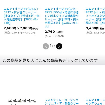
エムアイオージャパン LDT-
エムアイオージャパン K-
エムアイオージ
32JD - 排水管クリーナー
67JD [500g] - 環境にやさ
87JD [4L] 
(液体タイプ)【代引不可・個
しい粉末タイプの排水管ク
ィーオイル対
人宅配送不可】
[
3834-19-
リーナー【代引不可・個人
ーナー【代引
1-dp
]
宅配送不可】
[
4304-19-1-
配送不可】
[
38
dp
]
2,680
～7,000
9,400
円
円
円
(税別)
(税別)
2,760
円
(
税込
:
2,948
～7,700
)
(税別)
(
税込
:
10,340
円
円
(
税込
:
3,036
)
円
1
/
2
この商品を見た人はこんな商品もチェックしています
フォンシュレーダージャパ
エムアイオージャパン ステ
ン サニティア - 緊急クリー
インアウェイ - カーペット