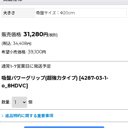
大きさ
吸盤サイズ：Φ20cm
31,280
販売価格
:
円
(税別)
(
税込
:
34,408
)
円
39,100
希望小売価格
:
円
通常1-7営業日に発送予定
吸盤パワーグリップ(超強力タイプ)
[
4287-03-1-
o_8HDVC
]
数量
:
個
返品特約に関する重要事項