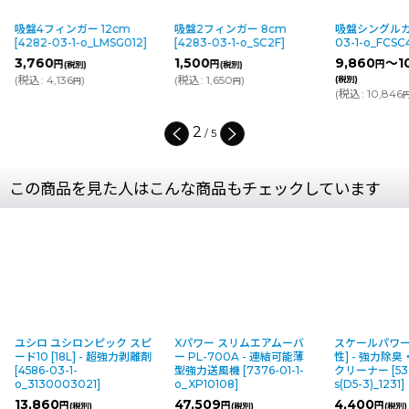
吸盤4フィンガー 12cm
吸盤2フィンガー 8cm
吸盤シングル
[
4282-03-1-o_LMSG012
]
[
4283-03-1-o_SC2F
]
03-1-o_FCSC
3,760
1,500
9,860
～1
円
円
円
(税別)
(税別)
(
税込
:
4,136
)
(
税込
:
1,650
)
(税別)
円
円
(
税込
:
10,846
2
/
5
この商品を見た人はこんな商品もチェックしています
ユシロ ユシロンピック スピ
Xパワー スリムエアムーバ
スケールパワー[
ード10 [18L] - 超強力剥離剤
ー PL-700A - 連結可能薄
性] - 強力除
[
4586-03-1-
型強力送風機
[
7376-01-1-
クリーナー
[
53
o_3130003021
]
o_XP10108
]
s(D5-3)_1231
]
13,860
47,509
4,400
円
円
円
(税別)
(税別)
(税別)