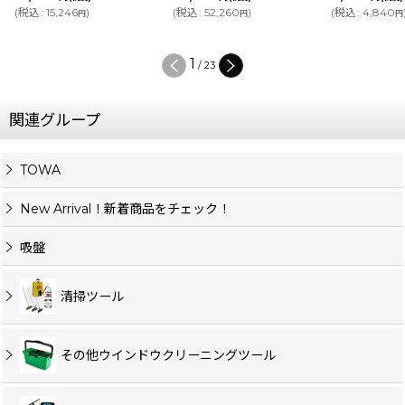
(
税込
:
15,246
)
(
税込
:
52,260
)
(
税込
:
4,840
円
円
円
1
/
23
関連グループ
TOWA
New Arrival！新着商品をチェック！
吸盤
清掃ツール
その他ウインドウクリーニングツール