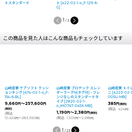
トスタンダード
ト
[
422-02-1-o_F-129-6-
G
]
2
/
2
この商品を見た人はこんな商品もチェックしています
山崎産業 ケアソフト クッシ
山崎産業 プロテック スレン
山崎産業 トイ
ョンキング
[
474-02-1-o_F-
ダーラーグN(タグ付) - フレ
ニ
[
4223-02-1
154-6-BL
]
ンジなしのスタンダードタ
00SU-MB
]
イプ
[
2820-02-1-
9,660
～257,600
385
円
円
円
(税別)
o_MO747-045X-MB
]
(
税込
:
424
)
(税別)
円
1,190
～2,380
円
円
(
税込
:
(税別)
10,626
～283,360
)
(
税込
:
1,309
～2,618
)
円
円
円
円
1
/
23