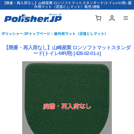
【廃番・再入荷なし】山崎産業 ロンソフトマットスタンダード(トイレMR用)-屋
外用マット（泥落としマット）販売/通販
ポリッシャー.JPトップページ
>
屋外用マット（泥落としマット）
【廃番・再入荷なし】山崎産業 ロンソフトマットスタンダ
ード(トイレMR用)
[
426-02-01-z
]