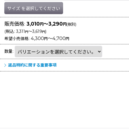
サイズ
を選択してください
販売価格
:
3,010
～3,290
円
円
(税別)
(
税込
:
3,311
～3,619
)
円
円
4,300
～4,700
希望小売価格
:
円
円
数量
:
返品特約に関する重要事項