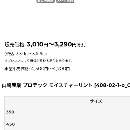
3,010
～3,290
販売価格
:
円
円
(税別)
(
税込
:
3,311
～3,619
)
円
円
オプションにより価格が変わる場合もあります。
4,300
～4,700
希望小売価格
:
円
円
山崎産業 プロテック モイスチャーリント
[
408-02-1-o_
サイズ
350
450