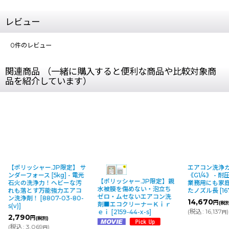
レビュー
0
件のレビュー
関連商品 （一緒に購入すると便利な商品や比較対象商
品を紹介しています）
【ポリッシャー.JP限定】 サ
エアコン洗浄
ンダーフォース [5kg] - 電光
《G1/4》 - 耐
【ポリッシャー.JP限定】親
石火の洗浄力！ヘビーな汚
業務用にも家
水被膜を傷めない・泡立ち
れも落とす万能強力エアコ
たノズル長
[
16
ゼロ・ムセないエアコン洗
ン洗浄剤！
[
8807-03-80-
14,670
円
(税別
剤■エコクリーナーＫｉｒ
s(v)
]
(
税込
:
16,137
)
ｅｉ
[
2159-44-x-s
]
円
2,790
円
(税別)
(
税込
:
3,069
)
円