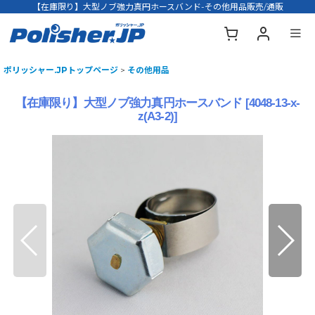
【在庫限り】大型ノブ強力真円ホースバンド-その他用品販売/通販
ポリッシャー.JPトップページ
>
その他用品
【在庫限り】大型ノブ強力真円ホースバンド
[
4048-13-x-
z(A3-2)
]