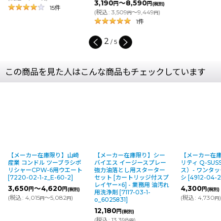
3,190
～8,590
円
円
(税別)
15
件
(
税込
:
3,509
～9,449
)
円
円
1
件
2
/
5
この商品を見た人はこんな商品もチェックしています
【メーカー在庫限り】山崎
【メーカー在庫限り】シー
【メーカー在
産業 コンドル ツーブラシポ
バイエス イージースプレー
リティ Q-SU
リシャーCPW-6用ウエート
強力油落とし用スターター
ス）- ワンタ
[
7220-02-1-z_E-60-2
]
セット [カートリッジ付スプ
シ
[
4912-04-2
レイヤー×6] - 業務用 油汚れ
3,650
～4,620
4,300
円
円
円
(税別)
(税別)
用洗浄剤
[
7117-03-1-
(
税込
:
4,015
～5,082
)
(
税込
:
4,730
円
円
円
o_6025831
]
12,180
円
(税別)
(
税込
:
13,398
)
円