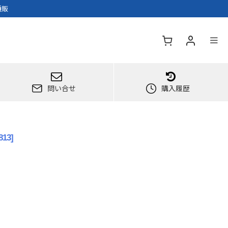
通販
問い合せ
購入履歴
813
]