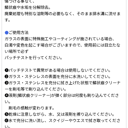
傷つける事なく、
鱗状痕や水垢を分解除去。
廃棄処理も特別な溶剤等の必要もなく、そのまま排水溝に流せま
す。
●
ご使用方法
ガラスの表面に特殊施工やコーティングが施されている場合、
白濁や変色を起こす場合がございますので、使用前には目立たな
い場所で必ず
パッチテストを行ってください。
❶パッチテストで異常がある場合は使用しないでください。
❷ガラス・ステンレスの表面を充分に水洗いしてください。
❸ガラス・ステンレスを充分に拭き上げた状態で鱗状痕クリーナ
ーを刷毛等で刷り込んでください。
❹液剤(鱗状痕クリーナー)が弾く部分は何度も刷り込んでくださ
い。
刷毛の感触が変わります。
❺乾燥に注意しながら、水、又は液剤を擦り込んでください。
❻水で充分に洗い流し、スクイジーやウエスで拭き取ってくださ
い。