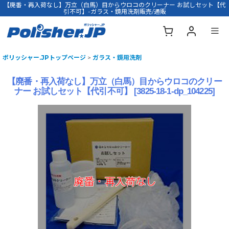
【廃番・再入荷なし】万立（白馬）目からウロコのクリーナー お試しセット【代
引不可】-ガラス・鏡用洗剤販売/通販
ポリッシャー.JPトップページ
>
ガラス・鏡用洗剤
【廃番・再入荷なし】万立（白馬）目からウロコのクリー
ナー お試しセット【代引不可】
[
3825-18-1-dp_104225
]