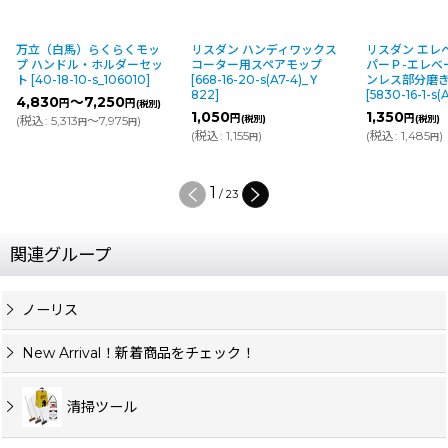
万立（白馬）らくらくモッ
リスダン ハンディワックス
リスダン エレ
プ ハンドル・ホルダーセッ
コーター用スペアモップ
パーＰ-エレベ
ト
[
40-18-10-s_106010
]
[
668-16-20-s(A7-4)_Ｙ
ンレス部分磨
822
]
[
5830-16-1-s
4,830
～7,250
円
円
(税別)
1,050
1,350
円
円
(
税込
:
5,313
～7,975
)
(税別)
(税別)
円
円
(
税込
:
1,155
)
(
税込
:
1,485
)
円
円
1
/
23
関連グループ
ノーリス
New Arrival！新着商品をチェック！
清掃ツール