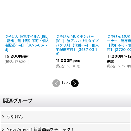
つやげん 帯電オイルA [18L]
つやげん MUK ボンバー
つやげん MUK
- 艶出し剤【代引不可・個人
[18L] - 強アルカリ性タイプ
ーナー - 厨房
宅配送不可】
[
3676-03-1-
ハクリ剤 【代引不可・個人
【代引不可・個
d
]
宅配送不可】
[
3687-03-1-
可】
[
3720-03-
d
]
16,200
11,200
～12
円
円
(税別)
11,000
円
(
税込
:
17,820
)
(税別)
(税別)
円
(
税込
:
12,100
)
(
税込
:
12,320
～
円
円
2
/
23
関連グループ
つやげん
New Arrival！新着商品をチェック！