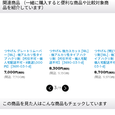
関連商品 （一緒に購入すると便利な商品や比較対象商
品を紹介しています）
トリムーバ
つやげん 強力スカット [18L]
つやげん (特)(マルトク)ハク
つや
アルカリ性タイ
- 強アルカリ性タイプ ハク
リ剤 [18L] - 強アルカリ性タ
強
代引不可・個
リ剤 【代引不可・個人宅配
イプ ハクリ剤 【代引不可・
剤
送1,000
送不可】
[
3690-03-1-d
]
個人宅配送不可】
[
3689-
不
-d
]
03-1-d
]
8,300
9
円
(税別)
8,700
円
(
税込
:
9,130
)
(税別)
(
税
円
(
税込
:
9,570
)
円
4
/
7
この商品を見た人はこんな商品もチェックしています