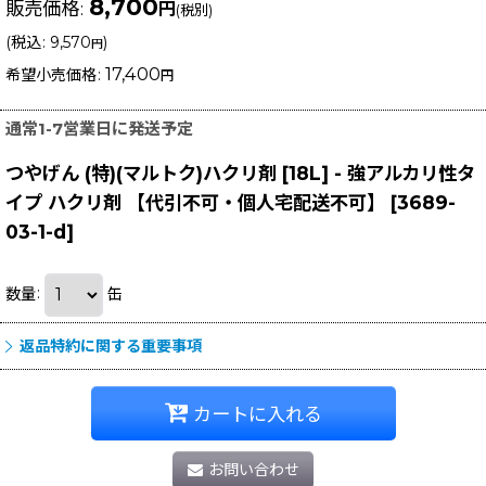
8,700
販売価格
:
円
(税別)
(
税込
:
9,570
)
円
17,400
希望小売価格
:
円
通常1-7営業日に発送予定
つやげん (特)(マルトク)ハクリ剤 [18L] - 強アルカリ性タ
イプ ハクリ剤 【代引不可・個人宅配送不可】
[
3689-
03-1-d
]
数量
:
缶
返品特約に関する重要事項
カートに入れる
お問い合わせ