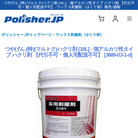
つやげん (特)(マルトク)ハクリ剤 [18L] - 強アルカリ性タイプ ハクリ剤 【代引不
可・個人宅配送不可】-ワックス剥離剤（はくり剤）販売/通販
ポリッシャー.JPトップページ
>
ワックス剥離剤（はくり剤）
つやげん (特)(マルトク)ハクリ剤 [18L] - 強アルカリ性タイ
プ ハクリ剤 【代引不可・個人宅配送不可】
[
3689-03-1-d
]