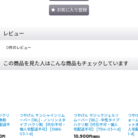
お気に入り登録
レビュー
0
件のレビュー
この商品を見た人はこんな商品もチェックしています
つやげん サンシャインリム
つやげん マジックジェルリ
つやげん MUK
ーバー [18L] - ノンリンスタ
ムーバー [18L] - 中性タイプ
ォーム [18L]
イプ ハクリ剤 【代引不可・
ハクリ剤【代引不可・個人
ット洗浄剤 【
個人宅配送不可】
[
3686-
宅配送不可】
[
7514-03-1-d
]
人宅配送不可
03-1-d
]
1-d
]
10,900
円
(税別)