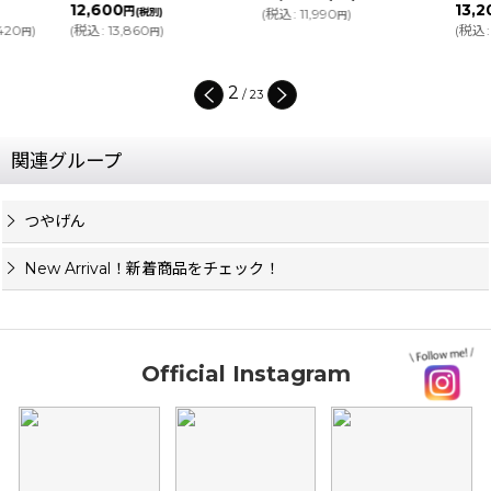
12,600
13,200
円
円
(税別)
(
税込
:
11,990
)
(税別
円
(
税込
:
13,860
)
(
税込
:
14,520
円
円
2
/
23
関連グループ
つやげん
New Arrival！新着商品をチェック！
Official Instagram