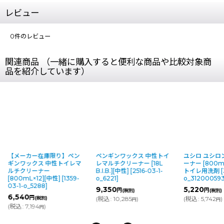
レビュー
0
件のレビュー
関連商品 （一緒に購入すると便利な商品や比較対象商
品を紹介しています）
【メーカー在庫限り】ペン
ペンギンワックス 中性トイ
ユシロ ユシロ
ギンワックス 中性トイレマ
レマルチクリーナー [18L
ーナー [800ml 
ルチクリーナー
B.I.B.][中性]
[
2516-03-1-
トイレ用洗剤
[
[800mL×12][中性]
[
1359-
o_6221
]
o_312000593
03-1-o_5288
]
9,350
5,220
円
円
(税別)
(税別)
6,540
円
(税別)
(
税込
:
10,285
)
(
税込
:
5,742
)
円
円
(
税込
:
7,194
)
円