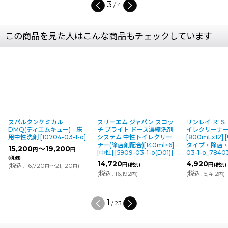
3
/
4
この商品を見た人はこんな商品もチェックしています
スパルタンケミカル
スリーエム ジャパン スコッ
リンレイ Ｒ'Ｓ
DMQ(ディエムキュー) - 床
チ ブライト ドース濃縮洗剤
イレクリーナ
用中性洗剤
[
10704-03-1-o
]
システム 中性トイレクリー
[800mLx12] 
ナー(除菌剤配合)[140ml×6]
タイプ・除菌
15,200
～19,200
円
円
[中性]
[
5909-03-1-o(D01)
]
03-1-o_7840
(税別)
14,720
4,920
円
円
(
税込
:
16,720
～21,120
)
(税別)
(税別)
円
円
(
税込
:
16,192
)
(
税込
:
5,412
)
円
円
1
/
23