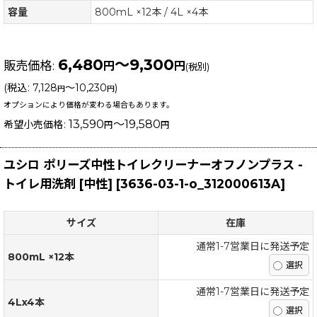
容量
800mL ×12本 / 4L ×4本
6,480
～9,300
販売価格
:
円
円
(税別)
(
税込
:
7,128
～10,230
)
円
円
オプションにより価格が変わる場合もあります。
13,590
～19,580
希望小売価格
:
円
円
ユシロ ポリーズ中性トイレクリーナーオフノンプラス -
トイレ用洗剤 [中性]
[
3636-03-1-o_312000613A
]
サイズ
在庫
通常1-7営業日に発送予定
800mL ×12本
通常1-7営業日に発送予定
4Lx4本