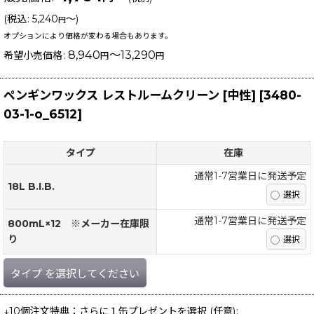
(
税込
:
5,240
～
)
円
オプションにより価格が変わる場合もあります。
8,940
～13,290
希望小売価格
:
円
円
ペンギンワックス レストルームクリーン [中性]
[
3480-
03-1-o_6512
]
タイプ
在庫
通常1-7営業日に発送予定
18L B.I.B.
通常1-7営業日に発送予定
800mL×12 ※メーカー在庫限
り
タイプ
を選択してください
↓10個注文特典：さらに１缶プレゼントを選択
(任意)
: