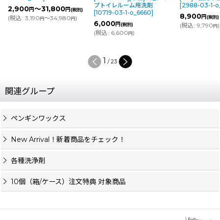
プトイレルーム用洗剤
[
2988-03-1-o_6538
]
900
～31,800
円
円
(税別)
[
10719-03-1-o_6660
]
8,900
円
込
:
3,190
～34,980
)
(税別)
円
円
6,000
円
(税別)
(
税込
:
9,790
)
円
(
税込
:
6,600
)
円
2
/
23
関連グループ
ペンギンワックス
New Arrival！新着商品をチェック！
各種洗浄剤
10個（箱/ケース）注文特典 対象商品