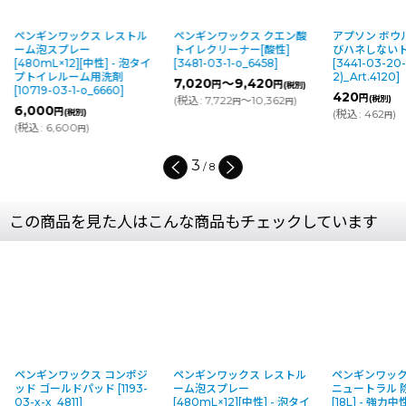
ペンギンワックス クエン酸
アプソン ボウルモップ - 飛
スマート ゴ
トイレクリーナー[酸性]
びハネしないトイレブラシ
ラシ
[
7468-0
イ
[
3481-03-1-o_6458
]
[
3441-03-20-s(F7-
4)
]
2)_Art.4120
]
7,020
～9,420
990
円
円
円
(税別)
(税別)
420
円
(
税込
:
7,722
～10,362
)
(税別)
(
税込
:
1,089
円
円
(
税込
:
462
)
円
4
/
8
この商品を見た人はこんな商品もチェックしています
ギンワックス コンポジ
ペンギンワックス レストル
ペンギンワックス オ
 ゴールドパッド
[
1193-
ーム泡スプレー
ニュートラル 除菌プ
x-x_4811
]
[480mL×12][中性] - 泡タイ
[18L] - 強力中性洗剤