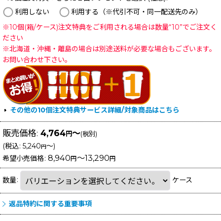
利用しない
利用する（※代引不可・同一配送先のみ）
※10個(箱/ケース)注文特典をご利用される場合は数量“10”でご注文く
ださい
※北海道・沖縄・離島の場合は別途送料が必要な場合もございます。
お問い合わせ下さい。
その他の10個注文特典サービス詳細/対象商品はこちら
販売価格
:
4,764
～
円
(税別)
(
税込
:
5,240
～
)
円
8,940
～13,290
希望小売価格
:
円
円
数量
:
ケース
返品特約に関する重要事項