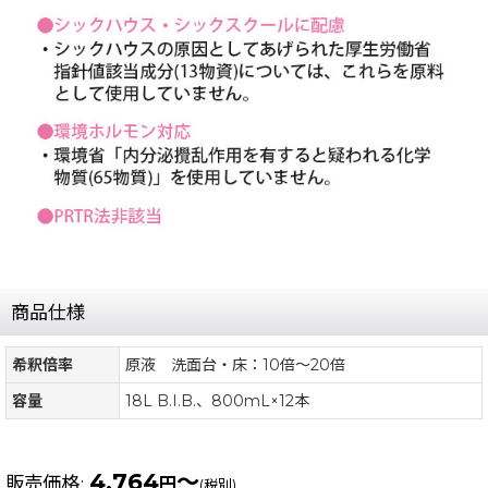
商品仕様
希釈倍率
原液 洗面台・床：10倍〜20倍
容量
18L B.I.B.、800mL×12本
4,764
～
販売価格
:
円
(税別)