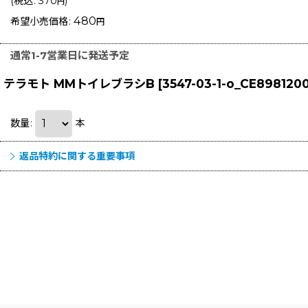
(
税込
:
370
)
円
480
希望小売価格
:
円
通常1-7営業日に発送予定
テラモト MMトイレブラシB
[
3547-03-1-o_CE898120
数量
:
本
返品特約に関する重要事項