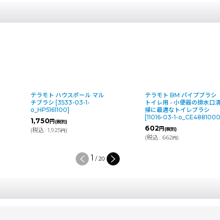
テラモト ハウスポール マル
テラモト BM パイプブラシ
チブラシ
[
3533-03-1-
トイレ用 - 小便器の排水口清
o_HP5161100
]
掃に最適なトイレブラシ
[
11016-03-1-o_CE4881000
]
1,750
円
(税別)
602
円
(
税込
:
1,925
)
(税別)
円
(
税込
:
662
)
円
2
/
20