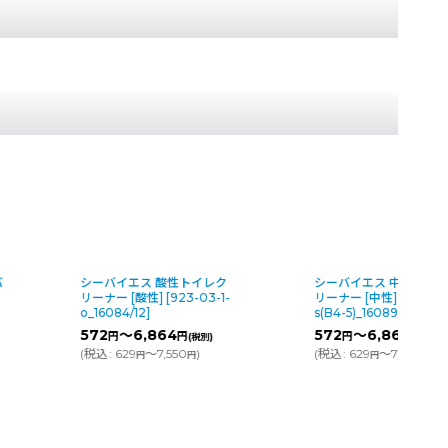
バ
シーバイエス 酸性トイレク
シーバイエス 中性トイ
リーナー [酸性]
[
923-03-1-
リーナー [中性]
[
924-03
o_16084/12
]
s(B4-5)_16089/12
]
572
～6,864
572
～6,864
円
円
円
円
(税別)
(税別)
(
税込
:
629
～7,550
)
(
税込
:
629
～7,550
)
円
円
円
円