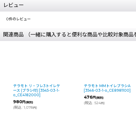
レビュー
0
件のレビュー
関連商品 （一緒に購入すると便利な商品や比較対象商品
テラモト リ・フレ3トイレケ
テラモト MMトイレブラシA
ース (ブラシ付)
[
3545-03-1-
[
3546-03-1-o_CE8981100
]
o_CE4182000
]
476
円
(税別)
980
円
(税別)
(
税込
:
524
)
円
(
税込
:
1,078
)
円