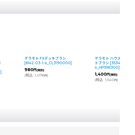
テラモト FXデッキブラシ
テラモト ハウスポール ハー
[
6142-03-1-o_CL3190000
]
トブラシ
[
3534-03-1-
o_HP5161300
]
980
円
(税別)
1,400
円
(
税込
:
1,078
)
(税別)
円
(
税込
:
1,540
)
円