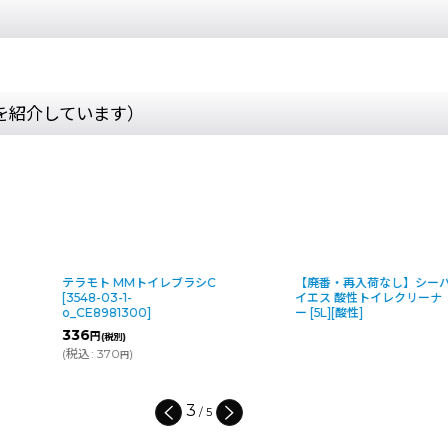
を紹介しています）
テラモト MMトイレブラシC
【廃番・再入荷なし】シー
[
3548-03-1-
イエス 酸性トイレクリーナ
o_CE8981300
]
ー [5L][酸性]
336
円
(税別)
(
税込
:
370
)
円
3
/
5