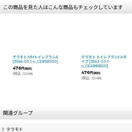
この商品を見た人はこんな商品もチェックしています
テラモト MMトイレブラシA
テラモト トイレブラシII Aタ
[
3546-03-1-o_CE8981100
]
イプ
[
3543-03-1-
o_CE4886500
]
476
円
(税別)
476
円
(
税込
:
524
)
(税別)
円
(
税込
:
524
)
円
関連グループ
テラモト