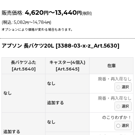
4,620
～13,440
販売価格
:
円
円
(税別)
(
税込
:
5,082
～14,784
)
円
円
オプションにより価格が変わる場合もあります。
アプソン 長バケツ20L
[
3388-03-x-z_Art.5630
]
長バケツふた
キャスター(4個入)
在庫
[Art.5640]
[Art.5645]
廃番・再入荷なし
なし
なし
廃番・再入荷なし
追加する
のこりわずか！
なし
追加する