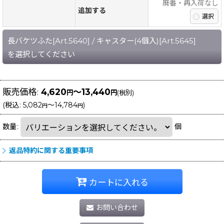
廃番・再入荷なし
追加する
長バケツふた[Art.5640]
/
キャスター(4個入)[Art.5645]
を選択してください
販売価格
:
4,620
～13,440
円
円
(税別)
(
税込
:
5,082
～14,784
)
円
円
数量
:
個
返品特約に関する重要事項
カートに入れる
お問い合わせ