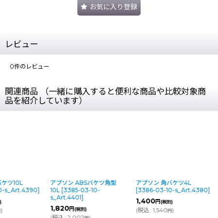
お気に入り登録
レビュー
0
件のレビュー
関連商品 （一緒に購入すると便利な商品や比較対象商
品を紹介しています）
ケツ10L
アプソン ABSバケツ角型
アプソン 角バケツ4L
0-s_Art.4390
]
10L
[
3385-03-10-
[
3386-03-10-s_Art.4380
]
s_Art.4401
]
1,400
円
)
(税別)
1,820
円
)
(税別)
(
税込
:
1,540
)
円
円
(
税込
:
2,002
)
円