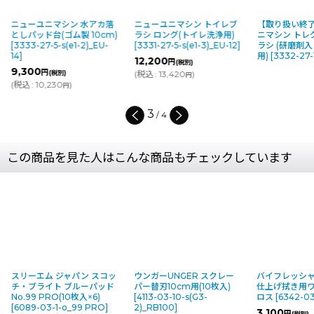
ニューユニマシン 水アカ落
ニューユニマシン トイレブ
【取り扱い終
としパッド台(ゴム製 10cm)
ラシ ロング(トイレ洗浄用)
ニマシン トレ
[
3333-27-5-s(e1-2)_EU-
[
3331-27-5-s(e1-3)_EU-12
]
ラシ (研磨剤
14
]
用)
[
3332-27-1
12,200
円
(税別)
9,300
円
(税別)
(
税込
:
13,420
)
円
(
税込
:
10,230
)
円
3
/
4
この商品を見た人はこんな商品もチェックしています
スリーエム ジャパン スコッ
ウンガーUNGER スクレー
バイフレッシャー [
チ・ブライト ブルーパッド
パー替刃10cm用(10枚入)
仕上げ拭き用ワ
No.99 PRO(10枚入×6)
[
4113-03-10-s(G3-
ロス
[
6342-03-
[
6089-03-1-o_99 PRO
]
2)_RB100
]
3,100
円
(税別)