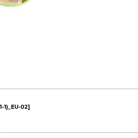
1-1)_EU-02
]