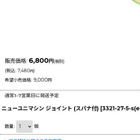
6,800
販売価格
:
円
(税別)
(
税込
:
7,480
)
円
9,000
希望小売価格
:
円
通常1-7営業日に発送予定
ニューユニマシン ジョイント (スパナ付)
[
3321-27-5-s(e
数量
:
個