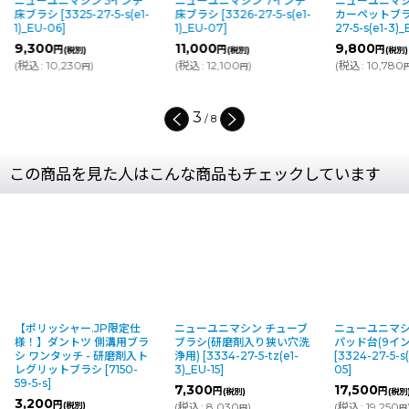
ニューユニマシン 5インチ
ニューユニマシン 7インチ
ニューユニマシ
床ブラシ
[
3325-27-5-s(e1-
床ブラシ
[
3326-27-5-s(e1-
カーペットブ
1)_EU-06
]
1)_EU-07
]
27-5-s(e1-3)
9,300
11,000
9,800
円
円
円
(税別)
(税別)
(税別)
(
税込
:
10,230
)
(
税込
:
12,100
)
(
税込
:
10,780
円
円
3
/
8
この商品を見た人はこんな商品もチェックしています
【ポリッシャー.JP限定仕
ニューユニマシン チューブ
ニューユニマシ
様！】ダントツ 側溝用ブラ
ブラシ(研磨剤入り狭い穴洗
パッド台(9イ
シ ワンタッチ - 研磨剤入ト
浄用)
[
3334-27-5-tz(e1-
[
3324-27-5-s(
レグリットブラシ
[
7150-
3)_EU-15
]
05
]
59-5-s
]
7,300
17,500
円
円
(税別)
(税別
3,200
円
(税別)
(
税込
:
8,030
)
(
税込
:
19,250
円
円