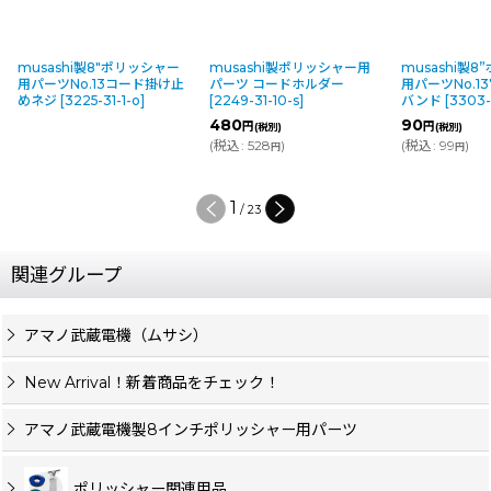
musashi製8"ポリッシャー
musashi製ポリッシャー用
musashi製
用パーツNo.13コード掛け止
パーツ コードホルダー
用パーツNo.1
めネジ
[
3225-31-1-o
]
[
2249-31-10-s
]
バンド
[
3303-
480
90
円
円
(税別)
(税別)
(
税込
:
528
)
(
税込
:
99
)
円
円
1
/
23
関連グループ
アマノ武蔵電機（ムサシ）
New Arrival！新着商品をチェック！
アマノ武蔵電機製8インチポリッシャー用パーツ
ポリッシャー関連用品