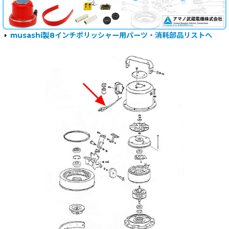
musashi製8インチポリッシャー用パーツ・消耗部品リストへ