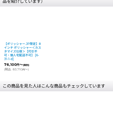
品を紹介しています）
【ポリッシャー.JP限定】8
インチ ポリッシャー＜カス
タマイズ仕様＞【代引不
可・個人宅配送不可】
[
6-
31-1-d
]
76,100
～
円
(税別)
(
税込
:
83,710
～
)
円
この商品を見た人はこんな商品もチェックしています