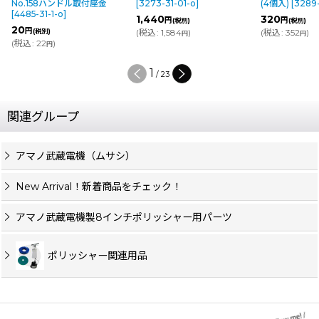
No.158ハンドル取付座金
[
3273-31-01-o
]
(4個入)
[
3289-
[
4485-31-1-o
]
1,440
320
円
円
(税別)
(税別)
20
円
(税別)
(
税込
:
1,584
)
(
税込
:
352
)
円
円
(
税込
:
22
)
円
1
/
23
関連グループ
アマノ武蔵電機（ムサシ）
New Arrival！新着商品をチェック！
アマノ武蔵電機製8インチポリッシャー用パーツ
ポリッシャー関連用品