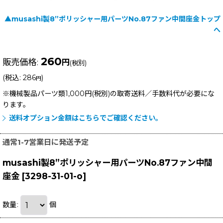
▲musashi製8”ポリッシャー用パーツNo.87ファン中間座金トップ
へ
260
販売価格
:
円
(税別)
(
税込
:
286
)
円
※機械製品パーツ類1,000円(税別)の取寄送料／手数料
代が必要にな
ります。
送料オプション金額はこちらでご確認ください。
通常1-7営業日に発送予定
musashi製8”ポリッシャー用パーツNo.87ファン中間
座金
[
3298-31-01-o
]
数量
:
個