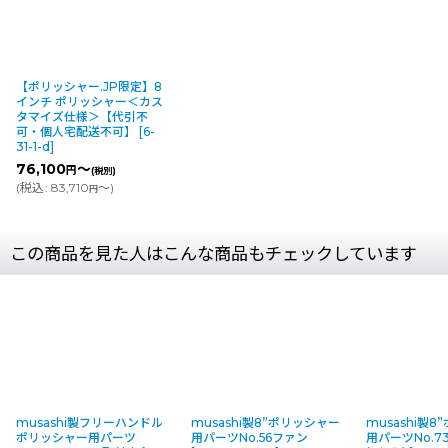
【ポリッシャー.JP限定】8
インチ ポリッシャー＜カス
タマイズ仕様＞【代引不
可・個人宅配送不可】
[
6-
31-1-d
]
76,100
～
円
(税別)
(
税込
:
83,710
～
)
円
この商品を見た人はこんな商品もチェックしています
musashi製フリーハンドル
musashi製8”ポリッシャー
musashi製
ポリッシャー用パーツ
用パーツNo.56ファン
用パーツNo.