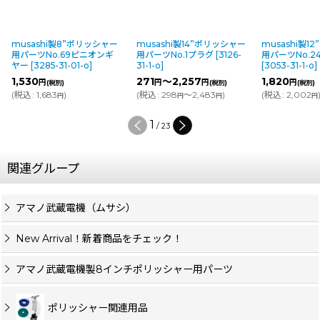
リッシャー
musashi製14”ポリッシャー
musashi製12”ポリッシャー
mus
ニオンギ
用パーツNo.1プラグ
[
3126-
用パーツNo.24ペタル
用パー
]
31-1-o
]
[
3053-31-1-o
]
[
3063
271
～2,257
1,820
3,51
円
円
円
(税別)
(税別)
(
税込
:
298
～2,483
)
(
税込
:
2,002
)
(
税込
:
円
円
円
2
/
23
関連グループ
アマノ武蔵電機（ムサシ）
New Arrival！新着商品をチェック！
アマノ武蔵電機製8インチポリッシャー用パーツ
ポリッシャー関連用品