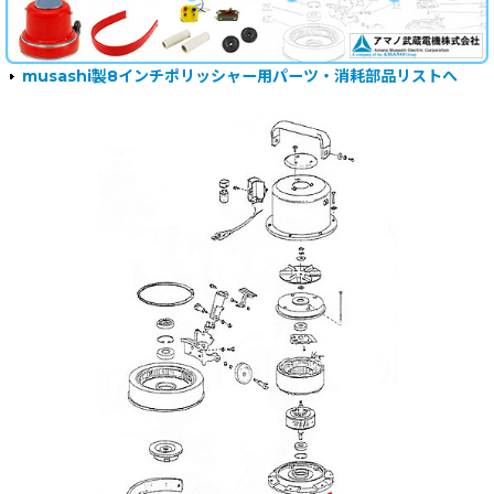
musashi製8インチポリッシャー用パーツ・消耗部品リストへ