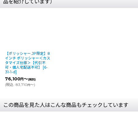
品を紹介しています）
【ポリッシャー.JP限定】8
インチ ポリッシャー＜カス
タマイズ仕様＞【代引不
可・個人宅配送不可】
[
6-
31-1-d
]
76,100
～
円
(税別)
(
税込
:
83,710
～
)
円
この商品を見た人はこんな商品もチェックしています