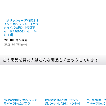
【ポリッシャー.JP限定】8
インチ ポリッシャー＜カス
タマイズ仕様＞【代引不
可・個人宅配送不可】
[
6-
31-1-d
]
76,100
～
円
(税別)
(
税込
:
83,710
～
)
円
この商品を見た人はこんな商品もチェックしています
musashi製12”ポリッシャー
musashi製12”ポリッシャー
musashi製
用パーツNo.2プラグ
用パーツNo.126コネクタ付
用パーツNo.1