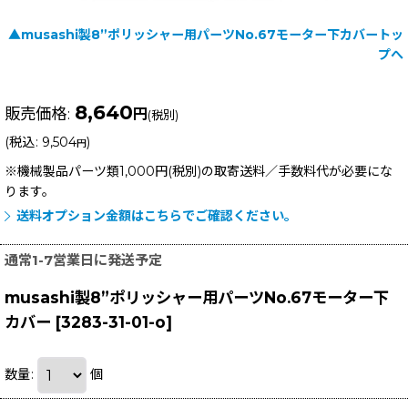
▲musashi製8”ポリッシャー用パーツNo.67モーター下カバートッ
プへ
8,640
販売価格
:
円
(税別)
(
税込
:
9,504
)
円
※機械製品パーツ類1,000円(税別)の取寄送料／手数料
代が必要にな
ります。
送料オプション金額はこちらでご確認ください。
通常1-7営業日に発送予定
musashi製8”ポリッシャー用パーツNo.67モーター下
カバー
[
3283-31-01-o
]
数量
:
個