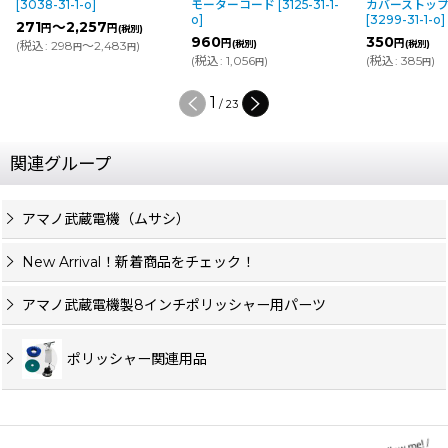
[
3038-31-1-o
]
モーターコード
[
3125-31-1-
カバーストッ
o
]
[
3299-31-1-o
]
271
～2,257
円
円
(税別)
960
350
円
円
(
税込
:
298
～2,483
)
(税別)
(税別)
円
円
(
税込
:
1,056
)
(
税込
:
385
)
円
円
1
/
23
関連グループ
アマノ武蔵電機（ムサシ）
New Arrival！新着商品をチェック！
アマノ武蔵電機製8インチポリッシャー用パーツ
ポリッシャー関連用品