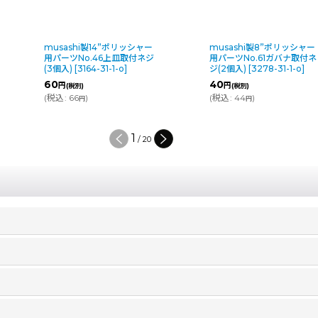
musashi製14”ポリッシャー
musashi製8”ポリッシャー
用パーツNo.46上皿取付ネジ
用パーツNo.61ガバナ取付ネ
(3個入)
[
3164-31-1-o
]
ジ(2個入)
[
3278-31-1-o
]
60
40
円
円
(税別)
(税別)
(
税込
:
66
)
(
税込
:
44
)
円
円
1
/
20