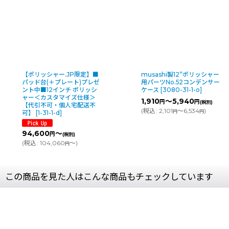
【ポリッシャー.JP限定】■
musashi製12”ポリッシャー
パッド台(＋プレート)プレゼ
用パーツNo.52コンデンサー
ント中■12インチ ポリッシ
ケース
[
3080-31-1-o
]
ャー＜カスタマイズ仕様＞
1,910
～5,940
円
円
(税別)
【代引不可・個人宅配送不
(
税込
:
2,101
～6,534
)
円
円
可】
[
1-31-1-d
]
94,600
～
円
(税別)
(
税込
:
104,060
～
)
円
この商品を見た人はこんな商品もチェックしています