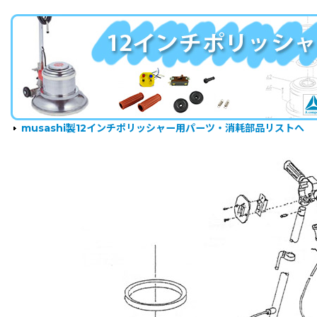
musashi製12インチポリッシャー用パーツ・消耗部品リストへ