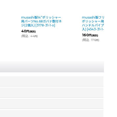
musashi製14”ポリッシャー
musashi製フリーハン
用パーツNo.68ガバナ取付ネ
ポリッシャー用パーツNo
ジ(2個入)
[
3178-31-1-o
]
ハンドルパイプ取付ネジ(
入)
[
4543-31-1-o
]
40
円
(税別)
160
円
(
税込
:
44
)
(税別)
円
(
税込
:
176
)
円