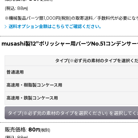
(
税込
:
88
)
円
※機械製品パーツ類1,000円(税別)の取寄送料／手数料
代が必要にな
送料オプション金額はこちらでご確認ください。
musashi製12”ポリッシャー用パーツNo.51コンデンサ
タイプ(※必ず元の素材のタイプを選択くだ
普通速用
高速用・樹脂製コンケース用
高速用・鉄製コンケース用
タイプ(※必ず元の素材のタイプを選択ください)
を選択してく
販売価格
:
80
円
(税別)
(
税込
:
88
)