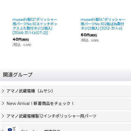
musashi製12”ポリッシャー
musashi製14”ポリッシャー
用パーツNo.10スイッチボッ
用パーツNo.102板ばね取付
クスふた取付ネジ(2個入)
ネジ(2個入)
[
3212-31-1-o
]
[
3046-31-1-tz(G7-2)
]
60
円
(税別)
40
円
(税別)
(
税込
:
66
)
円
(
税込
:
44
)
円
関連グループ
アマノ武蔵電機（ムサシ）
New Arrival！新着商品をチェック！
アマノ武蔵電機製12インチポリッシャー用パーツ