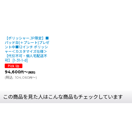
【ポリッシャー.JP限定】■
パッド台(＋プレート)プレゼ
ント中■12インチ ポリッシ
ャー＜カスタマイズ仕様＞
【代引不可・個人宅配送不
可】
[
1-31-1-d
]
94,600
～
円
(税別)
(
税込
:
104,060
～
)
円
この商品を見た人はこんな商品もチェックしています