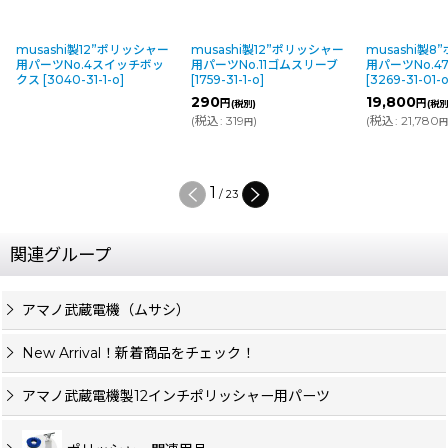
musashi製12”ポリッシャー
musashi製12”ポリッシャー
musashi製
用パーツNo.4スイッチボッ
用パーツNo.11ゴムスリーブ
用パーツNo.4
クス
[
3040-31-1-o
]
[
1759-31-1-o
]
[
3269-31-01-
290
19,800
円
円
(税別)
(税別
(
税込
:
319
)
(
税込
:
21,780
円
1
/
23
関連グループ
アマノ武蔵電機（ムサシ）
New Arrival！新着商品をチェック！
アマノ武蔵電機製12インチポリッシャー用パーツ