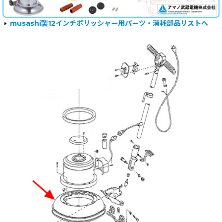
musashi製12インチポリッシャー用パーツ・消耗部品リストへ