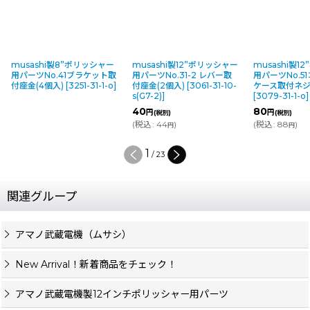
musashi製8”ポリッシャー
musashi製12”ポリッシャー
musashi製1
用パーツNo.41ブラケット取
用パーツNo.31-2 レバー取
用パーツNo.5
付座金(4個入)
[
3251-31-1-o
]
付座金(2個入)
[
3061-31-10-
ケース取付ネジ
s(G7-2)
]
[
3079-31-1-o
]
40
80
円
円
(税別)
(税別)
(
税込
:
44
)
(
税込
:
88
)
円
円
1
/
23
関連グループ
アマノ武蔵電機（ムサシ）
New Arrival！新着商品をチェック！
アマノ武蔵電機製12インチポリッシャー用パーツ