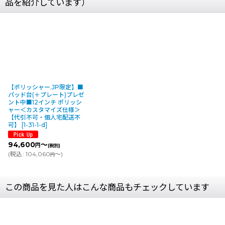
品を紹介しています）
【ポリッシャー.JP限定】■
パッド台(＋プレート)プレゼ
ント中■12インチ ポリッシ
ャー＜カスタマイズ仕様＞
【代引不可・個人宅配送不
可】
[
1-31-1-d
]
94,600
～
円
(税別)
(
税込
:
104,060
～
)
円
この商品を見た人はこんな商品もチェックしています