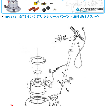
musashi製12インチポリッシャー用パーツ・消耗部品リストへ