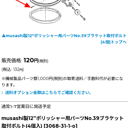
▲musashi製12"ポリッシャー用パーツNo.39ブラケット取付ボルト
(4個)トップへ
120
販売価格
:
円
(税別)
(
税込
:
132
)
円
※機械製品パーツ類1,000円(税別)の取寄送料／手数料
代が必要にな
ります。
送料オプション金額はこちらでご確認ください。
通常1-7営業日に発送予定
musashi製12”ポリッシャー用パーツNo.39ブラケット
取付ボルト(4個入)
[
3068-31-1-o
]