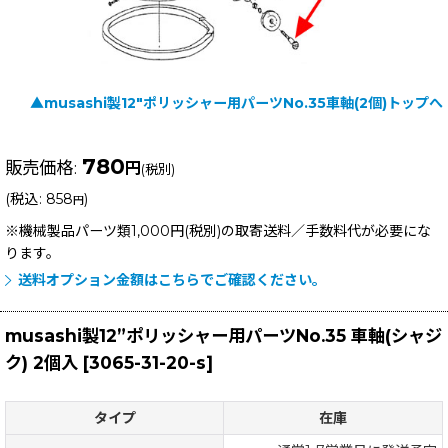
▲musashi製12"ポリッシャー用パーツNo.35車軸(2個)トップへ
780
販売価格
:
円
(税別)
(
税込
:
858
)
円
※機械製品パーツ類1,000円(税別)の取寄送料／手数料
代が必要にな
ります。
送料オプション金額はこちらでご確認ください。
musashi製12”ポリッシャー用パーツNo.35 車軸(シャジ
ク) 2個入
[
3065-31-20-s
]
タイプ
在庫