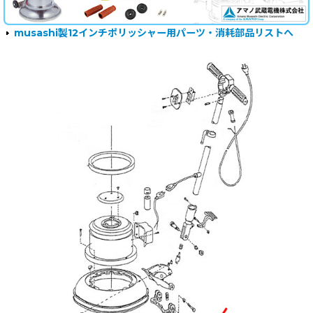
musashi製12インチポリッシャー用パーツ・消耗部品リストへ