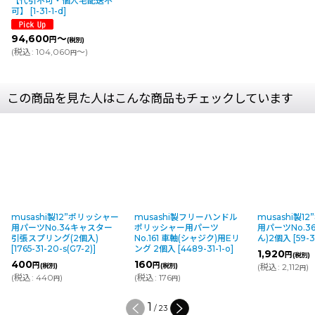
【代引不可・個人宅配送不
可】
[
1-31-1-d
]
94,600
～
円
(税別)
(
税込
:
104,060
～
)
円
この商品を見た人はこんな商品もチェックしています
musashi製12”ポリッシャー
musashi製フリーハンドル
musashi製1
用パーツNo.34キャスター
ポリッシャー用パーツ
用パーツNo.3
引張スプリング(2個入)
No.161 車軸(シャジク)用Eリ
ん)2個入
[
59-3
[
1765-31-20-s(G7-2)
]
ング 2個入
[
4489-31-1-o
]
1,920
円
(税別)
400
160
円
円
(税別)
(税別)
(
税込
:
2,112
)
円
(
税込
:
440
)
(
税込
:
176
)
円
円
1
/
23