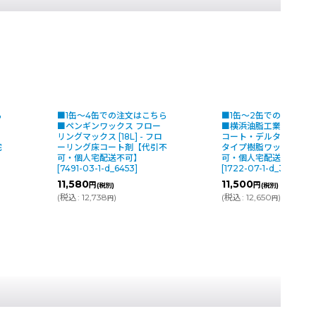
缶〜4缶での注文はこちら
■1缶〜2缶での注文はこちら
■
ンギンワックス フロー
■横浜油脂工業(リンダ) プロ
■
マックス [18L] - フロ
コート・デルタ [18kg] - 中乾
ス
ング床コート剤【代引不
タイプ樹脂ワックス【代引不
-
個人宅配送不可】
可・個人宅配送不可】
ス
-03-1-d_6453
]
[
1722-07-1-d_3538
]
可
80
11,500
2
円
円
(税別)
(税別)
:
12,738
)
(
税込
:
12,650
)
(
円
円