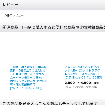
レビュー
0
件のレビュー
関連商品 （一緒に購入すると便利な商品や比較対象商品
【廃番・再入荷なし】■送料
アメリコ フロアパッド ヘラ
無料・3缶以上での注文はこ
クレスEA（エクストラ アグ
ちら■ユーホーニイタカ リ
レッシヴ）（硬さレベル9）
ムーバーレモエース 18kg -
[
2131-IK-x-s(C3-4)_430513
]
樹脂ワックス除去剤【代引不
2,800
～4,900
円
円
(税別)
可・個人宅配送不可】
(
税込
:
3,080
～5,390
)
円
円
[
7693-03-01-o(121180)
]
この商品を見た人はこんな商品もチェックしています