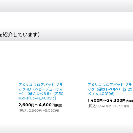
を紹介しています）
アメリコ フロアパッド ブラ
アメリコ フロアパッド ブラ
ックHD（ヘビーデューティ
ック（硬さレベル7）
[
2129
ー）（硬さレベル8）
[
2130-
IK-x-s_400106
]
IK-x-s(C3-4)_400513
]
1,400
～24,300
円
円
(税別
2,600
～4,600
円
円
(税別)
(
税込
:
1,540
～26,730
)
円
円
(
税込
:
2,860
～5,060
)
円
円