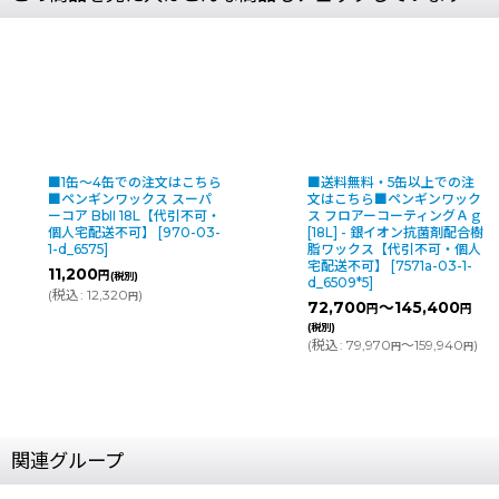
での注文はこちら
■送料無料・5缶以上での注
■1缶〜
ックス スーパ
文はこちら■ペンギンワック
■ペンギ
 18L【代引不可・
ス フロアーコーティングＡｇ
マーク [
不可】
[
970-03-
[18L] - 銀イオン抗菌剤配合樹
人宅配送
脂ワックス【代引不可・個人
d_6229
]
宅配送不可】
[
7571a-03-1-
20,150
別)
d_6509*5
]
0
)
(
税込
:
22
円
72,700
～145,400
円
円
(税別)
(
税込
:
79,970
～159,940
)
円
円
関連グループ