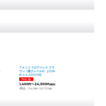
アメリコ フロアパッド ブラ
-
ウン（硬さレベル6）
[
2128-
IK-x-s_400206
]
)
1,400
～24,300
円
円
(税別)
(
税込
:
1,540
～26,730
)
円
円