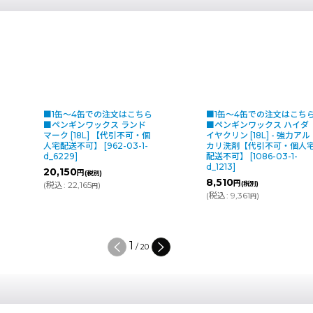
4缶での注文はこちら
■1缶〜4缶での注文はこちら
■1
ンワックス ランド
■ペンギンワックス ハイダ
■ペ
18L] 【代引不可・個
イヤクリン [18L] - 強力アル
リング
不可】
[
962-03-1-
カリ洗剤【代引不可・個人宅
ーリ
配送不可】
[
1086-03-1-
可・
d_1213
]
[
7491
円
(税別)
8,510
11,5
円
,165
)
(税別)
円
(
税込
:
9,361
)
(
税込
円
2
/
20