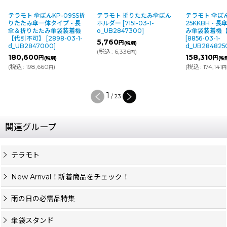
テラモト 傘ぽんKP-09SS折
テラモト 折りたたみ傘ぽん
テラモト 傘ぽん
りたたみ傘一体タイプ - 長
ホルダー
[
7151-03-1-
25KKBH - 
傘＆折りたたみ傘袋装着機
o_UB2847300
]
み傘袋装着機
【代引不可】
[
2898-03-1-
[
8856-03-1-
5,760
円
(税別)
d_UB2847000
]
d_UB284825
(
税込
:
6,336
)
円
180,600
158,310
円
円
(税別)
(税
(
税込
:
198,660
)
(
税込
:
174,141
円
円
1
/
23
関連グループ
テラモト
New Arrival！新着商品をチェック！
雨の日の必需品特集
傘袋スタンド