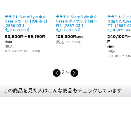
テラモト StoreStyle 傘立
テラモト StoreStyle 傘立
テラモト キー
Case16 カード【代引不可】
Case16 ダイヤル【代引不
ス(折りたたみ
[
2886-03-1-
可】
[
2887-03-1-
可】
[
2883-03
d_UB2713160
]
d_UB2712160
]
d_UB269136
93,800
～99,190
108,500
240,100
～
円
円
円
円
(税別)
(
税込
:
119,350
)
(税別)
円
円
(
税込
:
(税別)
103,180
～109,109
)
(
税込
:
円
円
264,110
～315
円
2
/
6
この商品を見た人はこんな商品もチェックしています