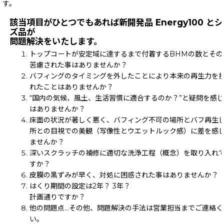
す。
該当項目がひとつでもあれば新開発品 Energy100 と
ズ品が
問題解決をいたします。
トップコートが安定域に達するまで付着するBHMの数とその
苦慮された事はありませんか？
バフィングのタイミングを外したことにより本来の再生力を
れたことはありませんか？
“国内の気候、風土、生活習慣に適合するのか？”と疑問を感
はありませんか？
床面の状況が著しく悪く、バフィング不可の場所とバフ再生
所との目視での美観（写像性とウエットルック感）に差を感
ませんか？
深いスクラッチの補修に適切な洗浄工程（概念）を取り入れて
すか？
皮膜の黒ずみが早く、対処に困惑された事はありませんか？
はくり期間の設定は2年？ 3年？
計画通りですか？
他の問題点…その他、問題解決の手法は営業担当までご連絡く
い。