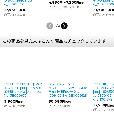
ワックス
[
8409-03-1-
タンク
[
334-0
4,830
～7,250
円
円
(税別)
o_3110010621
]
o_CL347800
(
税込
:
5,313
～7,975
)
円
円
17,960
21,700
円
円
(税別)
(税別
(
税込
:
19,756
)
(
税込
:
23,870
円
1
/
2
この商品を見た人はこんな商品もチェックしています
ユシロ ユシロンコート ベク
ユシロ ユシロンコート C・
ユシロ ポリー
トルライト [18L] - アクリル
ウッド [18L] - スポーツ施設
ート グロスス
系樹脂ワックス
[
2422-03-
用高耐久樹脂ワックス
[18L] - 超
1-o_3110006721
]
[
309-03-1-o_3110005621
]
ス
[
5870-03-1
o_3110018721
9,900
30,680
円
円
(税別)
(税別)
13,550
円
(
税込
:
10,890
)
(
税込
:
33,748
)
(税別
円
円
(
税込
:
14,905
円