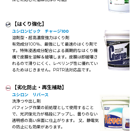
【はくり強化】
ユシロンピック チャージ100
溶剤型・超高濃度強力はくり剤
有効成分100％、最強にして最速のはくり剤で
す。特殊浸透成分配合による画期的なはくり機
構で皮膜を溶解＆破壊します。皮膜は即破壊さ
れるので滑りにくく、レベリング性に優れてい
るためはじきません。PRTR法対応品です。
【劣化防止・再生補助】
ユシロン リバース
洗浄つや出し剤
バフィング作業の前処理として使用すること
で、光沢復元力が格段にアップし、曇りのない
透明感の高い床面に仕上がります。 又、静電気
の防止にも効果があります。