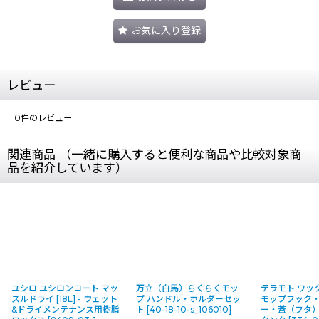
お気に入り登録
レビュー
0
件のレビュー
関連商品 （一緒に購入すると便利な商品や比較対象商
品を紹介しています）
ユシロ ユシロンコート マッ
万立（白馬）らくらくモッ
テラモト ワッ
スルドライ [18L] - ウェット
プ ハンドル・ホルダーセッ
モップフック
&ドライメンテナンス用樹脂
ト
[
40-18-10-s_106010
]
ー・蓋（フタ