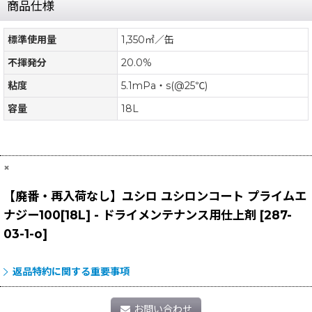
商品仕様
標準使用量
1,350㎡／缶
不揮発分
20.0%
粘度
5.1mPa・s(@25℃)
容量
18L
×
【廃番・再入荷なし】ユシロ ユシロンコート プライムエ
ナジー100[18L] - ドライメンテナンス用仕上剤
[
287-
03-1-o
]
返品特約に関する重要事項
お問い合わせ