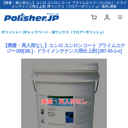
【廃番・再入荷なし】ユシロ ユシロンコート プライムエナジー100[18L] - ドライ
メンテナンス用仕上剤-床ワックス（フロアーポリッシュ）販売/通販
ポリッシャー.JPトップページ
>
床ワックス（フロアーポリッシュ）
【廃番・再入荷なし】ユシロ ユシロンコート プライムエナ
ジー100[18L] - ドライメンテナンス用仕上剤
[
287-03-1-o
]