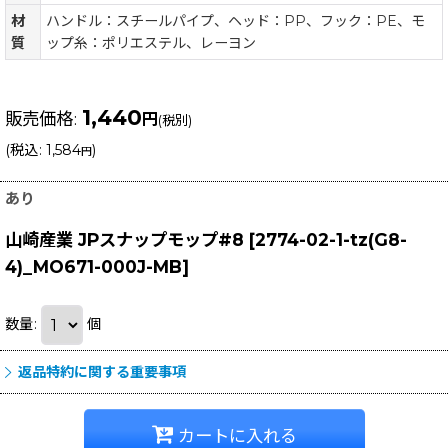
材
ハンドル：スチールパイプ、ヘッド：PP、フック：PE、モ
質
ップ糸：ポリエステル、レーヨン
1,440
販売価格
:
円
(税別)
(
税込
:
1,584
)
円
あり
山崎産業 JPスナップモップ#8
[
2774-02-1-tz(G8-
4)_MO671-000J-MB
]
数量
:
個
返品特約に関する重要事項
カートに入れる