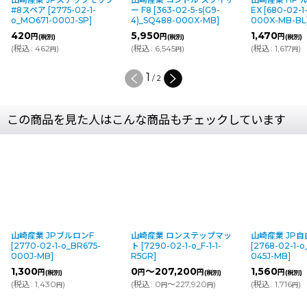
#8スペア
[
2775-02-1-
ー F8
[
363-02-5-s(G9-
EX
[
680-02-1
o_MO671-000J-SP
]
4)_SQ488-000X-MB
]
000X-MB-BL
420
5,950
1,470
円
円
円
(税別)
(税別)
(税別)
(
税込
:
462
)
(
税込
:
6,545
)
(
税込
:
1,617
)
円
円
円
1
/
2
この商品を見た人はこんな商品もチェックしています
山崎産業 JPブルロンF
山崎産業 ロンステップマッ
山崎産業 JP自
[
2770-02-1-o_BR675-
ト
[
7290-02-1-o_F-1-1-
[
2768-02-1-o
000J-MB
]
R5GR
]
045J-MB
]
1,300
0
～207,200
1,560
円
円
円
円
(税別)
(税別)
(税別)
(
税込
:
1,430
)
(
税込
:
0
～227,920
)
(
税込
:
1,716
)
円
円
円
円