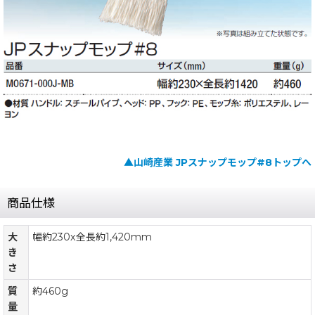
▲山崎産業 JPスナップモップ#8トップへ
商品仕様
大
幅約230x全長約1,420mm
き
さ
質
約460g
量