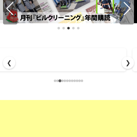
見積もりの待ち時間をゼロに『⏱️秒速！カート見積もり』
❮
❯