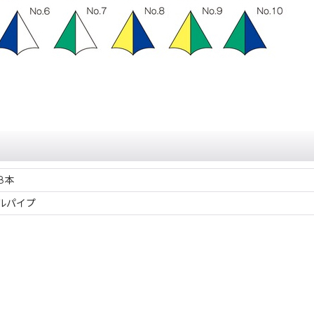
8本
ルパイプ