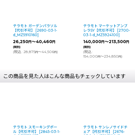
テラモト ガーデンパラソル
テラモト マーケットアンブ
【代引不可】
[
2690-03-1-
レラSY【代引不可】
[
2700-
d_MZ5910160
]
03-1-d_MZ5924100
]
26,250
～40,460
140,000
～213,500
円
円
円
円
(税別)
(税別)
(
税込
:
28,875
～44,506
)
(
税込
:
円
円
154,000
～234,850
)
円
円
この商品を見た人はこんな商品もチェックしています
ングポー
テラモト サンレノサイドチ
テラモト マー
45-03-1-
ェア【代引不可】
[
2676-
レラSY【代引