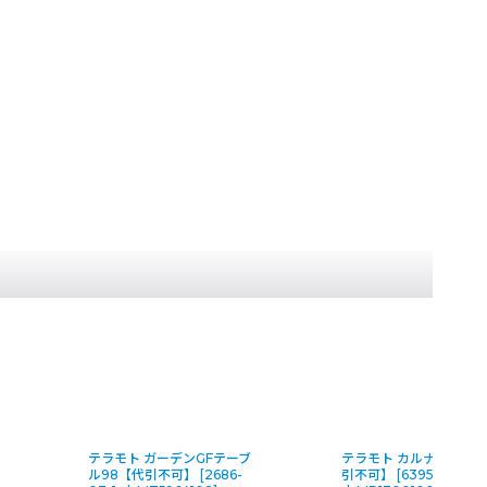
ーデンGFテーブ
テラモト カルナマット【代
テラモト
不可】
[
2686-
引不可】
[
6395-03-1-
【代引不