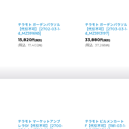
テラモト ガーデンパラソル
テラモト ガーデンパラソル
【代引不可】
[
2702-03-1-
【代引不可】
[
2703-03-1-
d_MZ5916165
]
d_MZ5913197
]
15,820
33,880
円
円
(税別)
(税別)
(
税込
:
17,402
)
(
税込
:
37,268
)
円
円
ケットアンブ
テラモト ビルメンカート
テラモト ガ
不可】
[
2700-
F【代引不可】
[
1181-03-1-
ル98【代引