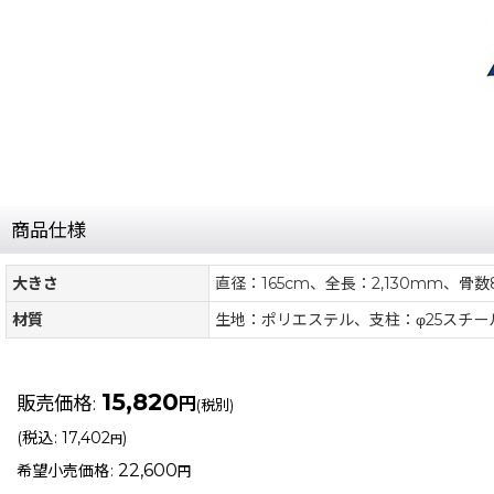
商品仕様
大きさ
直径：165cm、全長：2,130mm、骨数
材質
生地：ポリエステル、支柱：φ25スチー
15,820
販売価格
:
円
(税別)
(
税込
:
17,402
)
円
22,600
希望小売価格
:
円