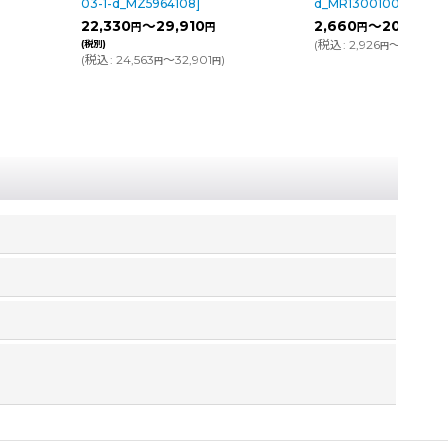
5964108
]
d_MR1300100
]
d_DS22
～29,910
2,660
～20,160
11,340
円
円
円
(税別)
(
税込
:
2,926
～22,176
)
(
税込
:
12
円
円
3
～32,901
)
円
円