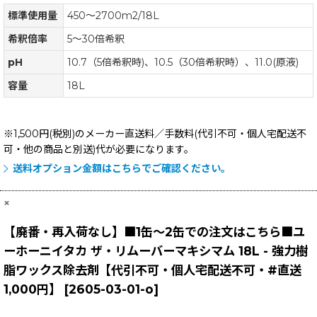
標準使用量
450〜2700m2/18L
希釈倍率
5〜30倍希釈
pH
10.7（5倍希釈時)、10.5（30倍希釈時）、11.0(原液)
容量
18L
※1,500円(税別)のメーカー直送料／手数料(代引不可・個人宅配送不
可・他の商品と別送)
代が必要になります。
送料オプション金額はこちらでご確認ください。
×
【廃番・再入荷なし】■1缶〜2缶での注文はこちら■ユ
ーホーニイタカ ザ・リムーバーマキシマム 18L - 強力樹
脂ワックス除去剤【代引不可・個人宅配送不可・#直送
1,000円】
[
2605-03-01-o
]