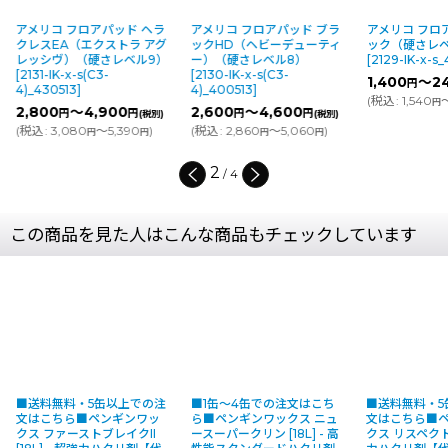
アメリコ フロアパッド ヘラ
アメリコ フロアパッド ブラ
アメリコ フロ
クレスEA（エクストラ アグ
ックHD（ヘビーデューティ
ック（硬さレベ
レッシヴ）（硬さレベル9）
ー）（硬さレベル8）
[
2129-IK-x-s
[
2131-IK-x-s(C3-
[
2130-IK-x-s(C3-
1,400
～24
円
4)_430513
]
4)_400513
]
(
税込
:
1,540
～
円
2,800
～4,900
2,600
～4,600
円
円
円
円
(税別)
(税別)
(
税込
:
3,080
～5,390
)
(
税込
:
2,860
～5,060
)
円
円
円
円
2
/
4
この商品を見た人はこんな商品もチェックしています
■送料無料・5缶以上での注
■1缶〜4缶での注文はこち
■送料無料・5
文はこちら■ペンギンワッ
ら■ペンギンワックス ニュ
文はこちら■
クス ファーストブレイクII
ースーパークリン [18L] - 高
クス リスペクト [