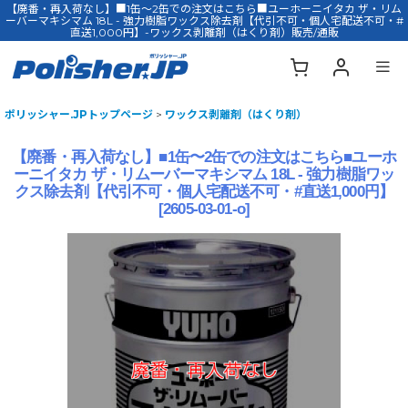
【廃番・再入荷なし】■1缶〜2缶での注文はこちら■ユーホーニイタカ ザ・リム
ーバーマキシマム 18L - 強力樹脂ワックス除去剤【代引不可・個人宅配送不可・#
直送1,000円】-ワックス剥離剤（はくり剤）販売/通販
ポリッシャー.JPトップページ
>
ワックス剥離剤（はくり剤）
【廃番・再入荷なし】■1缶〜2缶での注文はこちら■ユーホ
ーニイタカ ザ・リムーバーマキシマム 18L - 強力樹脂ワッ
クス除去剤【代引不可・個人宅配送不可・#直送1,000円】
[
2605-03-01-o
]