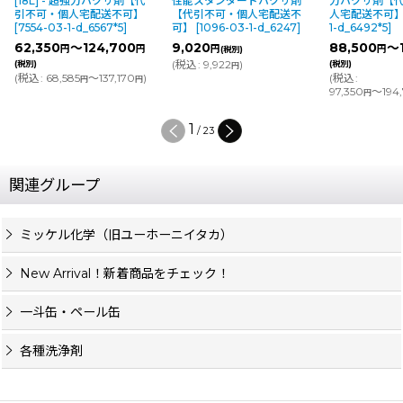
[18L] - 超強力ハクリ剤【代
性能スタンダードハクリ剤
力ハクリ剤【
引不可・個人宅配送不可】
【代引不可・個人宅配送不
人宅配送不可
[
7554-03-1-d_6567*5
]
可】
[
1096-03-1-d_6247
]
1-d_6492*5
]
62,350
～124,700
9,020
88,500
～
円
円
円
円
(税別)
(
税込
:
9,922
)
(税別)
(税別)
円
(
税込
:
68,585
～137,170
)
(
税込
:
円
円
97,350
～194
円
1
/
23
関連グループ
ミッケル化学（旧ユーホーニイタカ）
New Arrival！新着商品をチェック！
一斗缶・ペール缶
各種洗浄剤