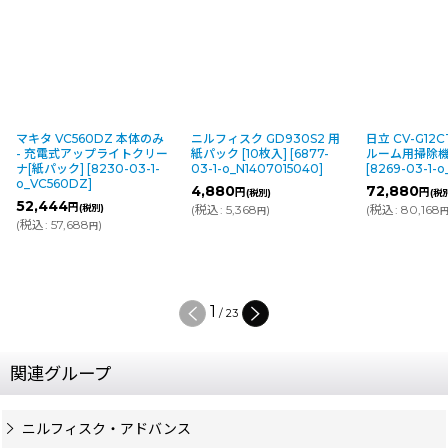
マキタ VC560DZ 本体のみ
ニルフィスク GD930S2 用
日立 CV-G12C
- 充電式アップライトクリー
紙パック [10枚入]
[
6877-
ルーム用掃除機
ナ[紙パック]
[
8230-03-1-
03-1-o_N1407015040
]
[
8269-03-1-o
o_VC560DZ
]
4,880
72,880
円
円
(税別)
(税別
52,444
円
(税別)
(
税込
:
5,368
)
(
税込
:
80,168
円
円
(
税込
:
57,688
)
円
2
/
23
関連グループ
ニルフィスク・アドバンス