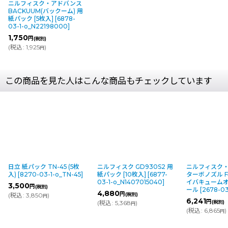
ニルフィスク・アドバンス
BACKUUM(バックーム) 用
紙パック [5枚入]
[
6878-
03-1-o_N22198000
]
1,750
円
(税別)
(
税込
:
1,925
)
円
この商品を見た人はこんな商品もチェックしています
日立 紙パック TN-45 (5枚
ニルフィスク GD930S2 用
ニルフィスク
入)
[
8270-03-1-o_TN-45
]
紙パック [10枚入]
[
6877-
ターボノズル F43
03-1-o_N1407015040
]
イバキューム
3,500
円
(税別)
ール
[
2678-03
4,880
円
(
税込
:
3,850
)
(税別)
円
6,241
円
(
税込
:
5,368
)
(税別)
円
(
税込
:
6,865
)
円